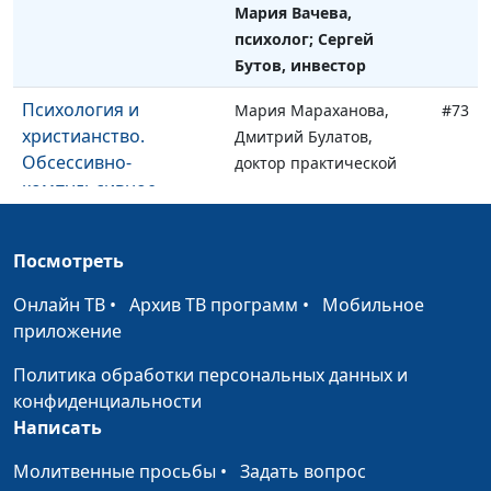
Мария Вачева,
психолог; Сергей
Бутов, инвестор
Психология и
Мария Мараханова,
#73
христианство.
Дмитрий Булатов,
Обсессивно-
доктор практической
компульсивное
теологии
расстройство
Психология и
Посмотреть
Мария Мараханова,
#72
христианство. Уровни
Дмитрий Булатов,
Онлайн ТВ
•
Архив ТВ программ
•
Мобильное
организации
доктор практической
приложение
личности (вторая
теологии
часть)
Политика обработки персональных данных и
конфиденциальности
Психология и
Мария Мараханова,
#71
Написать
христианство. Уровни
Дмитрий Булатов,
организации
доктор практической
Молитвенные просьбы
•
Задать вопрос
личности (первая
теологии