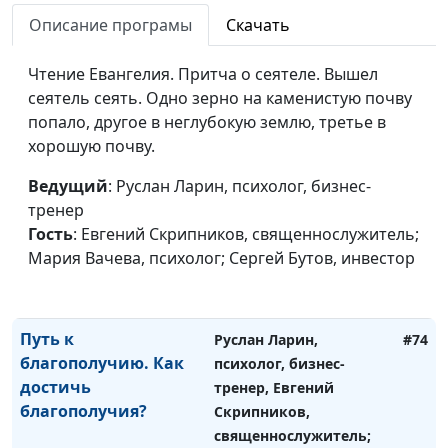
здоровье влияет на
Скрипников,
Описание програмы
Скачать
наше благополучие?
священнослужитель;
Мария Вачева,
Чтение Евангелия. Притча о сеятеле. Вышел
психолог; Сергей Бутов,
сеятель сеять. Одно зерно на каменистую почву
инвестор
попало, другое в неглубокую землю, третье в
хорошую почву.
Путь к благополучию.
Руслан Ларин, психолог,
#75
Как найти баланс
бизнес-тренер, Евгений
Ведущий
: Руслан Ларин, психолог, бизнес-
между работой и
Скрипников,
тренер
личной жизнью?
священнослужитель;
Гость
: Евгений Скрипников, священнослужитель;
Мария Вачева,
Мария Вачева, психолог; Сергей Бутов, инвестор
психолог; Сергей Бутов,
инвестор
Путь к
Руслан Ларин,
#74
благополучию. Как
психолог, бизнес-
достичь
тренер, Евгений
благополучия?
Скрипников,
священнослужитель;