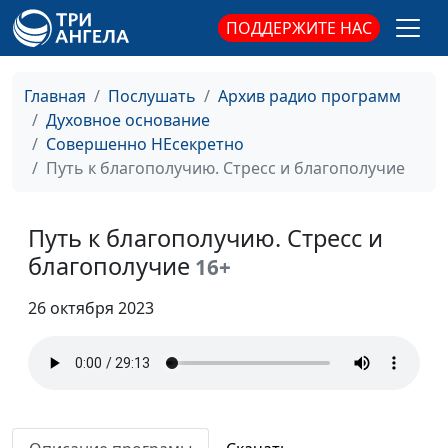
истощение?
психолог; Айгуль
ПОДДЕРЖИТЕ НАС
Иншакова, психолог, арт
- терапевт, тренер
Главная
Послушать
Архив радио программ
личностного роста
Духовное основание
Путь к благополучию.
Руслан Ларин, психолог,
#89
Совершенно НЕсекретно
Коллеги и начальство
бизнес-тренер, Евгений
Путь к благополучию. Стресс и благополучие
- все в порядке
Скрипников,
священнослужитель;
Путь к благополучию. Стресс и
Мария Вачева,
психолог; Светлана
благополучие
16+
Малова,
предприниматель
26 октября 2023
Путь к благополучию.
Руслан Ларин, психолог,
#88
Как наладить
бизнес-тренер, Евгений
отношения?
Скрипников,
священнослужитель;
Мария Вачева,