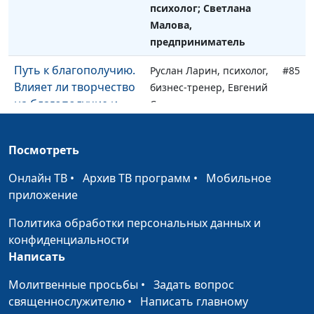
психолог; Светлана
Малова,
предприниматель
Путь к благополучию.
Руслан Ларин, психолог,
#85
Влияет ли творчество
бизнес-тренер, Евгений
на благополучие и
Скрипников,
счастье?
священнослужитель;
Мария Вачева,
Посмотреть
психолог; Светлана
Малова,
Онлайн ТВ
•
Архив ТВ программ
•
Мобильное
предприниматель
приложение
Путь к благополучию.
Руслан Ларин, психолог,
#84
Политика обработки персональных данных и
Досуг и благополучие
бизнес-тренер, Евгений
конфиденциальности
Скрипников,
Написать
священнослужитель;
Молитвенные просьбы
•
Задать вопрос
Мария Вачева,
священнослужителю
•
Написать главному
психолог; Сергей Бутов,