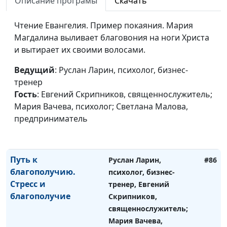
Описание програмы
Скачать
психолог; Светлана
Малова,
Чтение Евангелия. Пример покаяния. Мария
предприниматель
Магдалина выливает благовония на ноги Христа
и вытирает их своими волосами.
Путь к благополучию.
Руслан Ларин, психолог,
#87
Духовность и религия:
бизнес-тренер, Евгений
Ведущий
: Руслан Ларин, психолог, бизнес-
одно и то же?
Скрипников,
тренер
священнослужитель;
Гость
: Евгений Скрипников, священнослужитель;
Мария Вачева,
Мария Вачева, психолог; Светлана Малова,
психолог; Светлана
предприниматель
Малова,
предприниматель
Путь к
Руслан Ларин,
#86
благополучию.
психолог, бизнес-
Стресс и
тренер, Евгений
благополучие
Скрипников,
священнослужитель;
Мария Вачева,