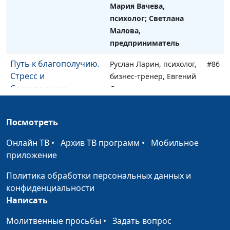
Мария Вачева,
психолог; Светлана
Малова,
предприниматель
Путь к благополучию.
Руслан Ларин, психолог,
#86
Стресс и
бизнес-тренер, Евгений
благополучие
Скрипников,
священнослужитель;
Мария Вачева,
Посмотреть
психолог; Светлана
Малова,
Онлайн ТВ
•
Архив ТВ программ
•
Мобильное
предприниматель
приложение
Путь к благополучию.
Руслан Ларин, психолог,
#85
Политика обработки персональных данных и
Влияет ли творчество
бизнес-тренер, Евгений
конфиденциальности
на благополучие и
Скрипников,
Написать
счастье?
священнослужитель;
Молитвенные просьбы
•
Задать вопрос
Мария Вачева,