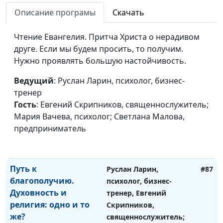
Мария Вачева,
Описание програмы
Скачать
психолог; Светлана
Малова,
Чтение Евангелия. Притча Христа о нерадивом
предприниматель
друге. Если мы будем просить, то получим.
Нужно проявлять большую настойчивость.
Путь к благополучию.
Руслан Ларин, психолог,
#88
Как наладить
бизнес-тренер, Евгений
Ведущий
: Руслан Ларин, психолог, бизнес-
отношения?
Скрипников,
тренер
священнослужитель;
Гость
: Евгений Скрипников, священнослужитель;
Мария Вачева,
Мария Вачева, психолог; Светлана Малова,
психолог; Светлана
предприниматель
Малова,
предприниматель
Путь к
Руслан Ларин,
#87
благополучию.
психолог, бизнес-
Духовность и
тренер, Евгений
религия: одно и то
Скрипников,
же?
священнослужитель;