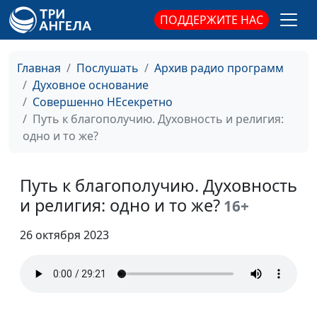
для эмоционального
Мария Вачева,
ПОДДЕРЖИТЕ НАС
здоровья?
психолог; Айгуль
Иншакова, психолог, арт
Главная
Послушать
Архив радио программ
- терапевт, тренер
Духовное основание
личностного роста
Совершенно НЕсекретно
Эмоциональное
Руслан Ларин, психолог,
#90
Путь к благополучию. Духовность и религия:
здоровье. Чем нам
бизнес-тренер, Иван
одно и то же?
грозит
Соклаков, психолог;
эмоциональное
Мария Вачева,
истощение?
Путь к благополучию. Духовность
психолог; Айгуль
Иншакова, психолог, арт
и религия: одно и то же?
16+
- терапевт, тренер
личностного роста
26 октября 2023
Путь к благополучию.
Руслан Ларин, психолог,
#89
Коллеги и начальство
бизнес-тренер, Евгений
- все в порядке
Скрипников,
священнослужитель;