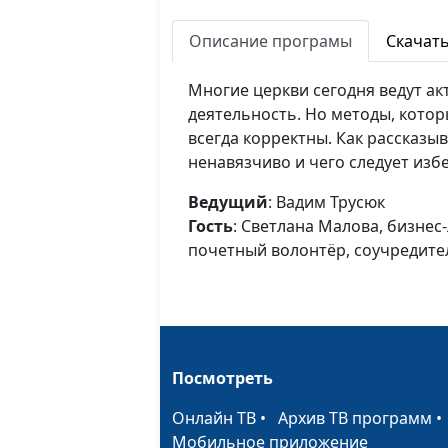
Описание програмы
Скачат
Многие церкви сегодня ведут а
деятельность. Но методы, кото
всегда корректны. Как рассказы
ненавязчиво и чего следует изб
Ведущий
: Вадим Трусюк
Гость
: Светлана Малова, бизнес
почетный волонтёр, соучредите
Посмотреть
Онлайн ТВ
•
Архив ТВ программ
Мобильное приложение