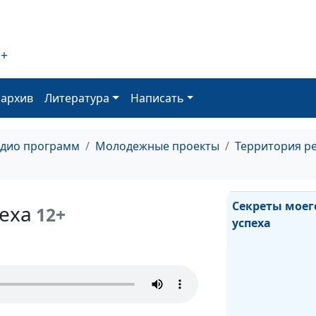
2+
Благотворите
и бизнес
оархив
Литература
Написать
адио программ
Молодежные проекты
Территория р
Секреты моег
еха
12+
успеха