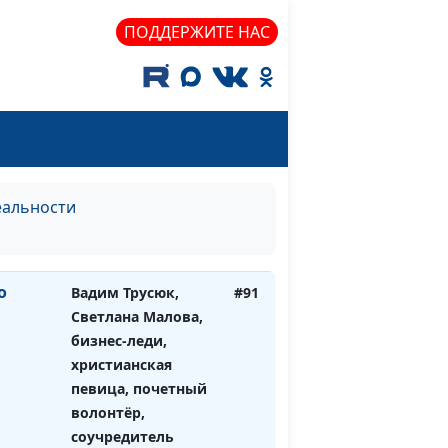
клинический
ПОДДЕРЖИТЕ НАС
психолог
льность
Вадим Трусюк,
#92
Светлана Малова,
бизнес-леди,
христианская
певица, почетный
волонтёр,
еальности
соучредитель фонда
"Доброе Завтра"
о
Вадим Трусюк,
#91
Светлана Малова,
бизнес-леди,
христианская
певица, почетный
волонтёр,
соучредитель