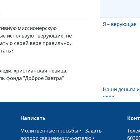
ь
Я – верующая
ктивную миссионерскую
рые используют верующие, не
вать о своей вере правильно,
егать?
-леди, христианская певица,
ль фонда "Доброе Завтра"
Наши деньги и
вера
Написать
Кон
•
Молитвенные просьбы
•
Задать
Теле
вопрос священнослужителю
•
6030
Библия о день