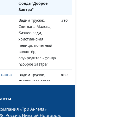
фонда "Доброе
Завтра"
Вадим Трусюк,
#90
Светлана Малова,
бизнес-леди,
христианская
певица, почетный
волонтёр,
соучредитель фонда
"Доброе Завтра"
 наша
Вадим Трусюк,
#89
Дмитрий Булатов,
священнослужитель,
доктор
такты
практической
теологии
компания «Три Ангела»
28,
Россия, Нижний Новгород,
гах
Вадим Трусюк,
#88