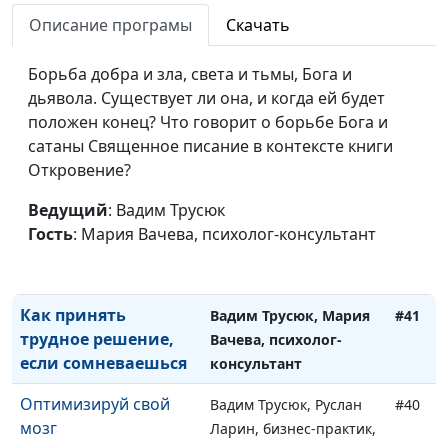
успешного человека
Александр Сахаров,
Описание програмы
Скачать
священнослужитель,
психолог, консультант
Борьба добра и зла, света и тьмы, Бога и
по семейным
дьявола. Существует ли она, и когда ей будет
взаимоотношениям
положен конец? Что говорит о борьбе Бога и
сатаны Священное писание в контексте книги
Что такое успех: к
Вадим Трусюк,
#42
Откровение?
чему стремиться,
Александр Сахаров,
чтобы не
священнослужитель,
Ведущий
: Вадим Трусюк
заблудиться?
психолог, консультант
Гость
: Мария Вачева, психолог-консультант
по семейным
взаимоотношениям
Как принять
Вадим Трусюк, Мария
#41
трудное решение,
Вачева, психолог-
если сомневаешься
консультант
Оптимизируй свой
Вадим Трусюк, Руслан
#40
мозг
Ларин, бизнес-практик,