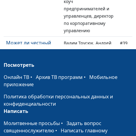
коуч
предпринимателей и
управленцев, директор
по корпоративному
управлению
Может ли честный
Вадим Трусюк, Андрей
#39
быть успешным?
Качалаба,
священнослужитель,
Посмотреть
доктор практического
богословия, блогер
Онлайн ТВ
•
Архив ТВ программ
•
Мобильное
приложение
Найти себя
Вадим Трусюк, Мария
#38
настоящего
Вачева, психолог-
Политика обработки персональных данных и
консультант
конфиденциальности
Написать
Какой бизнес Бог
Вадим Трусюк, Андрей
#37
одобрит?
Качалаба,
Молитвенные просьбы
•
Задать вопрос
священнослужитель,
священнослужителю
•
Написать главному
доктор практического