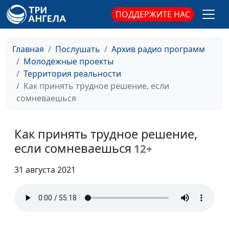
Разрушители успеха,
Вадим Трусюк,
#46
ПОДДЕРЖИТЕ НАС
или Никогда не делай
Александр Сахаров,
ЭТОГО!
священнослужитель,
психолог, консультант
Главная
Послушать
Архив радио программ
по семейным
Молодежные проекты
взаимоотношениям
Территория реальности
Целеустремленность
Как принять трудное решение, если
Вадим Трусюк, Мария
#45
или сиюминутность
сомневаешься
Вачева, психолог-
консультант
Успешная карьера
Как принять трудное решение,
Вадим Трусюк, Руслан
#44
Ларин, бизнес-практик,
если сомневаешься
12+
коуч
предпринимателей и
31 августа 2021
управленцев, директор
по корпоративному
управлению
Состояние ума
Вадим Трусюк,
#43