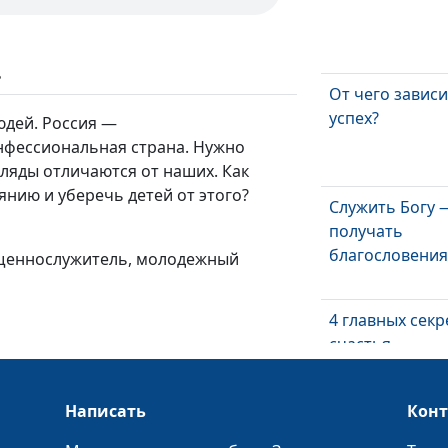
ь
От чего зависи
успех?
юдей. Россия —
нфессиональная страна. Нужно
гляды отличаются от наших. Как
нию и уберечь детей от этого?
Служить Богу 
получать
благословени
ященнослужитель, молодежный
4 главных секр
счастья
Написать
Кон
Библия о семь