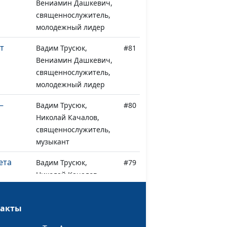
Вениамин Дашкевич,
священнослужитель,
молодежный лидер
т
Вадим Трусюк,
#81
Вениамин Дашкевич,
священнослужитель,
молодежный лидер
—
Вадим Трусюк,
#80
Николай Качалов,
я
священнослужитель,
музыкант
ета
Вадим Трусюк,
#79
Николай Качалов,
священнослужитель,
музыкант
такты
е
Вадим Трусюк,
#78