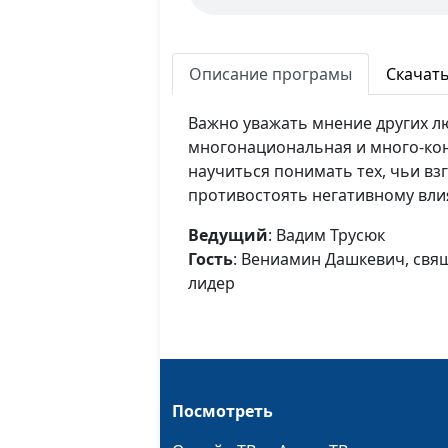
Описание програмы
Скачат
Важно уважать мнение других л
многонациональная и много-ко
научиться понимать тех, чьи вз
противостоять негативному влия
Ведущий
: Вадим Трусюк
Гость
: Вениамин Дашкевич, св
лидер
Посмотреть