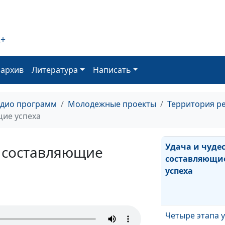
Думай позитив
2+
будь успешен
оархив
Литература
Написать
Где будет успе
адио программ
Молодежные проекты
Территория р
щие успеха
Удача и чудес
к составляющие
составляющи
успеха
Четыре этапа 