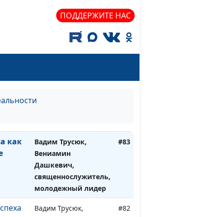
священнослужитель,
молодежный лидер
ПОДДЕРЖИТЕ НАС
но –
Вадим Трусюк,
#85
Вениамин Дашкевич,
священнослужитель,
молодежный лидер
х?
Вадим Трусюк,
#84
Вениамин Дашкевич,
еальности
священнослужитель,
молодежный лидер
а как
Вадим Трусюк,
#83
е
Вениамин
Дашкевич,
священнослужитель,
молодежный лидер
успеха
Вадим Трусюк,
#82