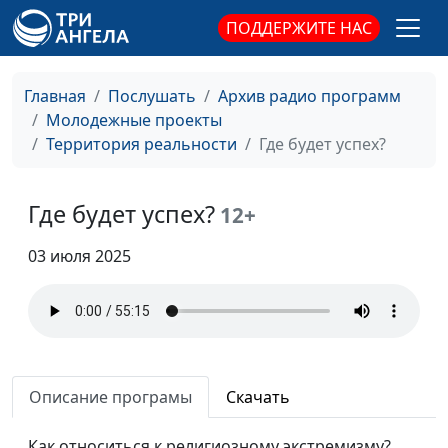
христианская певица,
ПОДДЕРЖИТЕ НАС
почетный волонтёр,
соучредитель фонда
"Доброе Завтра"
Главная
Послушать
Архив радио программ
Молодежные проекты
Наши деньги и наша
Вадим Трусюк, Дмитрий
#89
Территория реальности
Где будет успех?
вера
Булатов,
священнослужитель,
доктор практической
Где будет успех?
12+
теологии
03 июля 2025
Библия о деньгах
Вадим Трусюк, Дмитрий
#88
Булатов,
священнослужитель,
доктор практической
теологии
Основные принципы
Описание програмы
Скачать
Вадим Трусюк,
#87
успеха
Вениамин Дашкевич,
Как относиться к религиозному экстремизму?
священнослужитель,