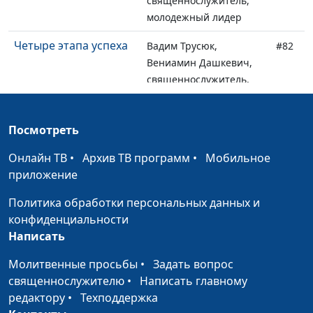
священнослужитель,
молодежный лидер
Четыре этапа успеха
Вадим Трусюк,
#82
Вениамин Дашкевич,
священнослужитель,
молодежный лидер
От чего зависит
Вадим Трусюк,
#81
Посмотреть
успех?
Вениамин Дашкевич,
Онлайн ТВ
•
Архив ТВ программ
•
Мобильное
священнослужитель,
приложение
молодежный лидер
Политика обработки персональных данных и
Служить Богу —
Вадим Трусюк, Николай
#80
конфиденциальности
получать
Качалов,
Написать
благословения
священнослужитель,
музыкант
Молитвенные просьбы
•
Задать вопрос
священнослужителю
•
Написать главному
4 главных секрета
Вадим Трусюк, Николай
#79
редактору
•
Техподдержка
счастья
Качалов,