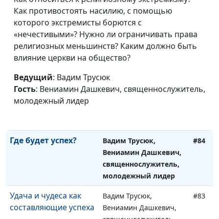
Как противостоять насилию, с помощью
молодежный лидер
которого экстремисты борются с
Достичь успеха в
Вадим Трусюк,
#86
«нечестивыми»? Нужно ли ограничивать права
отношениях
Вениамин Дашкевич,
религиозных меньшинств? Каким должно быть
священнослужитель,
влияние церкви на общество?
молодежный лидер
Ведущий
: Вадим Трусюк
Думай позитивно –
Вадим Трусюк,
#85
Гость
: Вениамин Дашкевич, священнослужитель,
будь успешен
Вениамин Дашкевич,
молодежный лидер
священнослужитель,
молодежный лидер
Где будет успех?
Вадим Трусюк,
#84
Вениамин Дашкевич,
священнослужитель,
молодежный лидер
Удача и чудеса как
Вадим Трусюк,
#83
составляющие успеха
Вениамин Дашкевич,