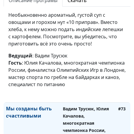
Описание програмы
Скачать
по гребле на байдарках
и каноэ, специалист по
Необыкновенно ароматный, густой суп с
питанию
овощами и горохом нут «10 приправ». Вместо
хлеба, к нему можно подать индийские лепешки
Спорт и вера:
Вадим Трусюк, Юлия
#74
с картофелем. Посмотрите, вы убедитесь, что
совместить
Качалова,
приготовить всё это очень просто!
несовместимое?
многократная
чемпионка России,
Ведущий
: Вадим Трусюк
финалистка
Гость
: Юлия Качалова, многократная чемпионка
Олимпийских Игр в
России, финалистка Олимпийских Игр в Лондоне,
Лондоне, мастер спорта
мастер спорта по гребле на байдарках и каноэ,
по гребле на байдарках
специалист по питанию
и каноэ, специалист по
питанию
Мы созданы быть
Вадим Трусюк, Юлия
#73
счастливыми
Качалова,
многократная
чемпионка России,