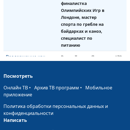
финалистка
Олимпийских Игр в
Лондоне, мастер
спорта по гребле на
байдарках и каноэ,
специалист по
питанию
Воздержание как
Вадим Трусюк, Павел
#72
средство развития
Меженин, инструктор
ЗОЖ, мастер спорта,
Посмотреть
серебряный призер
России по баскетболу
Онлайн ТВ
•
Архив ТВ программ
•
Мобильное
приложение
Искусство общения с
Вадим Трусюк, Виталий
#71
людьми
Киссер,
Политика обработки персональных данных и
священнослужитель,
конфиденциальности
консультант по
Написать
семейным