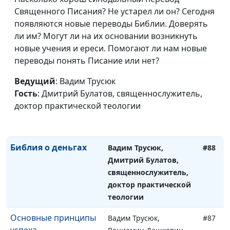
бизнес-леди,
Священного Писания? Не устарел ли он? Сегодня
христианская певица,
появляются новые переводы Библии. Доверять
почетный волонтёр,
ли им? Могут ли на их основании возникнуть
соучредитель фонда
новые учения и ереси. Помогают ли нам новые
"Доброе Завтра"
переводы понять Писание или нет?
Наши деньги и наша
Вадим Трусюк, Дмитрий
#89
Ведущий
: Вадим Трусюк
вера
Булатов,
Гость
: Дмитрий Булатов, священнослужитель,
священнослужитель,
доктор практической теологии
доктор практической
теологии
Библия о деньгах
Вадим Трусюк,
#88
Дмитрий Булатов,
священнослужитель,
доктор практической
теологии
Основные принципы
Вадим Трусюк,
#87