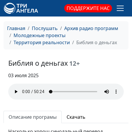
психолог
ПОДДЕРЖИТЕ НАС
Благотворительность
Вадим Трусюк,
#92
и бизнес
Светлана Малова,
бизнес-леди,
Главная
Послушать
Архив радио программ
христианская певица,
Молодежные проекты
почетный волонтёр,
Территория реальности
Библия о деньгах
соучредитель фонда
"Доброе Завтра"
Библия о деньгах
12+
Секреты моего успеха
Вадим Трусюк,
#91
Светлана Малова,
03 июля 2025
бизнес-леди,
христианская певица,
почетный волонтёр,
соучредитель фонда
"Доброе Завтра"
Описание програмы
Скачать
Я – верующая
Вадим Трусюк,
#90
Светлана Малова,
Насколько хорош синодальный перевод