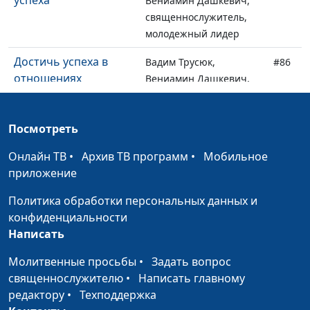
успеха
Вениамин Дашкевич,
священнослужитель,
молодежный лидер
Достичь успеха в
Вадим Трусюк,
#86
отношениях
Вениамин Дашкевич,
священнослужитель,
молодежный лидер
Посмотреть
Думай позитивно –
Вадим Трусюк,
#85
Онлайн ТВ
будь успешен
•
Архив ТВ программ
•
Мобильное
Вениамин Дашкевич,
приложение
священнослужитель,
молодежный лидер
Политика обработки персональных данных и
конфиденциальности
Где будет успех?
Вадим Трусюк,
#84
Написать
Вениамин Дашкевич,
священнослужитель,
Молитвенные просьбы
•
Задать вопрос
молодежный лидер
священнослужителю
•
Написать главному
редактору
•
Техподдержка
Удача и чудеса как
Вадим Трусюк,
#83