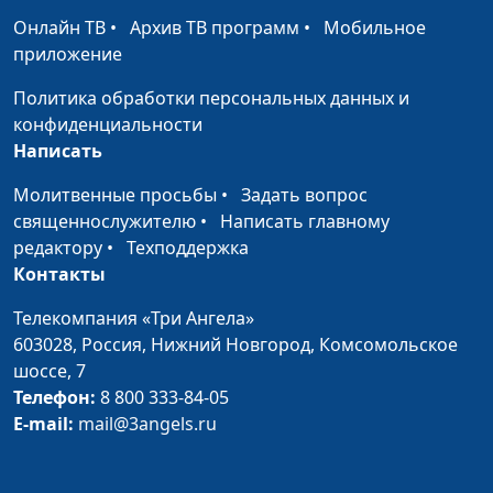
Онлайн ТВ
•
Архив ТВ программ
•
Мобильное
Бобовые
Мария Бородеева,
#239
приложение
продукты –
специалист по
источник
модификации образа
Политика обработки персональных данных и
растительного
жизни и
конфиденциальности
белка
немедикаментозному
Написать
оздоровлению
Молитвенные просьбы
•
Задать вопрос
Корица — специя
Мария Бородеева,
#238
священнослужителю
•
Написать главному
молодости и
специалист по
редактору
•
Техподдержка
долголетия
модификации образа
Контакты
жизни и
Телекомпания «Три Ангела»
немедикаментозному
603028,
Россия, Нижний Новгород,
Комсомольское
оздоровлению
шоссе, 7
5 свойств
Мария Бородеева,
#237
Телефон:
8 800 333-84-05
куркумы,
специалист по
E-mail:
mail@3angels.ru
полезных для
модификации образа
здоровья
жизни и