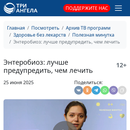
Вейп: вреден или
Юлианна Забелина, врач-
#255
ПОДДЕРЖИТЕ НАС
нет?
педиатр, нутрициолог
Холера: как не
Юлианна Забелина, врач-
#254
Главная
Посмотреть
Архив ТВ программ
заболеть в
педиатр, нутрициолог
Здоровье без лекарств
Полезная минутка
отпуске?
Энтеробиоз: лучше предупредить, чем лечить
Извращение
Юлианна Забелина, врач-
#253
вкусовых
педиатр, нутрициолог
Энтеробиоз: лучше
12+
предпочтений.
предупредить, чем лечить
Железодефицит
25 июня 2025
Поделиться:
Глютен:
Юлианна Забелина, врач-
#252
отказаться или
педиатр, нутрициолог
нет?
Основная
Юлианна Забелина, врач-
#251
причина язвы
педиатр, нутрициолог
желудка