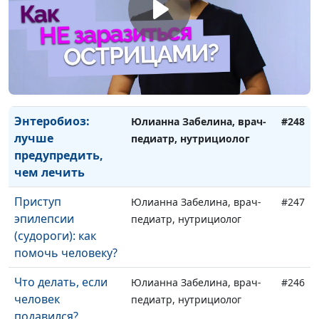
Изжога: лечить
Юлианна Забелина, врач-
#250
или терпеть?
педиатр, нутрициолог
Рак кишечника:
Юлианна Забелина, врач-
#249
профилактика
педиатр, нутрициолог
дешевле лечения
Энтеробиоз:
Юлианна Забелина, врач-
#248
лучше
педиатр, нутрициолог
предупредить,
чем лечить
Приступ
Юлианна Забелина, врач-
#247
эпилепсии
педиатр, нутрициолог
(судороги): как
помочь человеку?
Что делать, если
Юлианна Забелина, врач-
#246
человек
педиатр, нутрициолог
подавился?