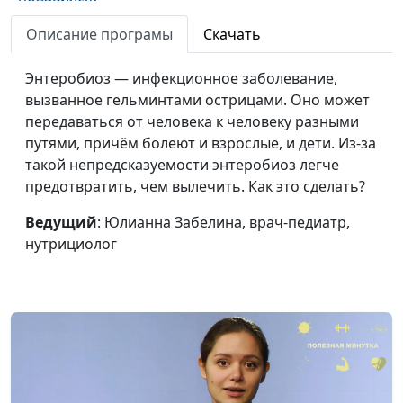
Носовое
Описание програмы
Скачать
Юлианна Забелина, врач-
#245
кровотечение: как
педиатр, нутрициолог
помочь
Энтеробиоз — инфекционное заболевание,
вызванное гельминтами острицами. Оно может
Теория старения.
Мария Бородеева,
#244
передаваться от человека к человеку разными
Как не стареть
специалист по
путями, причём болеют и взрослые, и дети. Из-за
модификации образа
такой непредсказуемости энтеробиоз легче
жизни и
предотвратить, чем вылечить. Как это сделать?
немедикаментозному
Ведущий
: Юлианна Забелина, врач-педиатр,
оздоровлению
нутрициолог
Синдром
Мария Бородеева,
#243
хронической
специалист по
усталости
модификации образа
жизни и
немедикаментозному
оздоровлению
Как сохранить