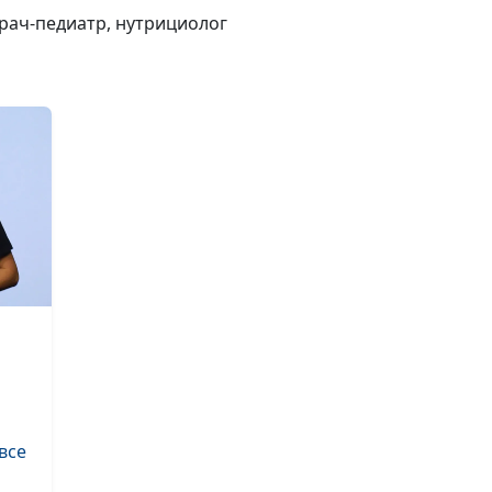
кровотечение:
врач-педиатр, нутрициолог
как помочь
Теория старени
Как не стареть
Синдром
хронической
усталости
Как сохранить
все
красоту после