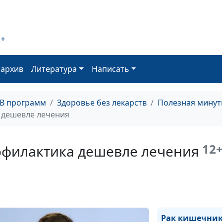
заболеть в
отпуске?
2+
Извращение
вкусовых
предпочтений.
оархив
Литература
Написать
Железодефици
Глютен:
ТВ программ
Здоровье без лекарств
Полезная минут
отказаться или
 дешевле лечения
нет?
Основная
12
офилактика дешевле лечения
причина язвы
желудка
Изжога: лечить
или терпеть?
Рак кишечник