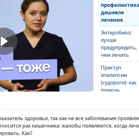
профилактик
дешевле
лечения
Энтеробиоз:
лучше
предупредить,
чем лечить
Приступ
эпилепсии
(судороги): как
помочь
человеку?
ь
Что делать, есл
человек
оказатель здоровья, так как не все заболевания проявл
подавился?
тносится рак кишечника: жалобы появляются, когда леч
ровать. Как?
Носовое