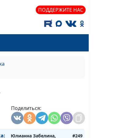
педиатр, нутрициолог
ПОДДЕРЖИТЕ НАС
Юлианна Забелина, врач-
#253
педиатр, нутрициолог
т
Юлианна Забелина, врач-
#252
ка
педиатр, нутрициолог
Юлианна Забелина, врач-
#251
+
педиатр, нутрициолог
Поделиться:
Юлианна Забелина, врач-
#250
педиатр, нутрициолог
а:
Юлианна Забелина,
#249