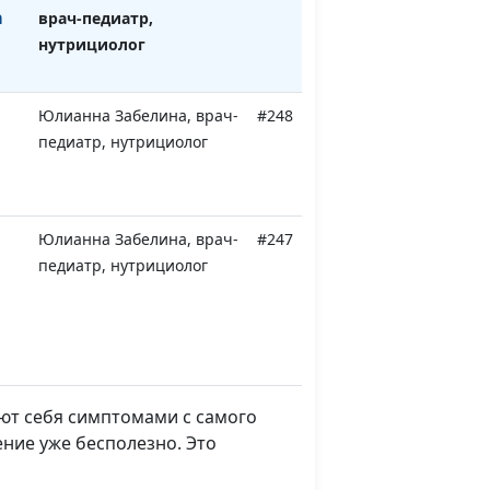
а
врач-педиатр,
нутрициолог
Юлианна Забелина, врач-
#248
педиатр, нутрициолог
Юлианна Забелина, врач-
#247
педиатр, нутрициолог
и
Юлианна Забелина, врач-
#246
педиатр, нутрициолог
яют себя симптомами с самого
ение уже бесполезно. Это
Юлианна Забелина, врач-
#245