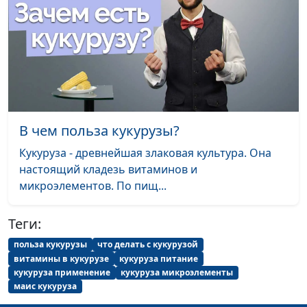
здоровья нации
Полезные
Станислав Денисенко,
#165
свойства риса
инструктор ЗОЖ, член Лиги
здоровья нации
Такой разный мед:
Станислав Денисенко,
#164
польза для
инструктор ЗОЖ, член Лиги
В чем польза кукурузы?
здоровья
здоровья нации
человека
Кукуруза - древнейшая злаковая культура. Она
настоящий кладезь витаминов и
Финики -
Станислав Денисенко,
#163
микроэлементов. По пищ...
природный
инструктор ЗОЖ, член Лиги
энергетик
здоровья нации
Теги:
Лимон вместо
Станислав Денисенко,
#162
польза кукурузы
что делать с кукурузой
лекарств
инструктор ЗОЖ, член Лиги
витамины в кукурузе
кукуруза питание
здоровья нации
кукуруза применение
кукуруза микроэлементы
маис кукуруза
Польза миндаля
Станислав Денисенко,
#161