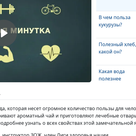
В чем польза
кукурузы?
Полезный хлеб
какой он?
Какая вода
полезнее
ь
Чем полезен
арахис
ода, которая несет огромное количество пользы для чел
ривают ароматный чай и приготовляют лечебные отвары
одробнее узнать о всех свойствах этой замечательной 
Польза клетча
для здоровья
, инструктор ЗОЖ, член Лиги здоровья нации