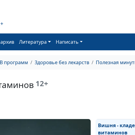
витаминов
Чем полезна
2+
клубника
оархив
Литература
Написать
Особенности
питания детей
ТВ программ
Здоровье без лекарств
Полезная минут
Как правильно
солить еду?
12+
итаминов
Как улучшить
обмен веществ
Вишня - кладе
витаминов