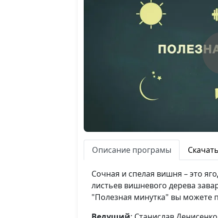
Описание програмы
Скачат
Сочная и спелая вишня – это яг
листьев вишневого дерева зава
"Полезная минутка" вы можете п
Ведущий
: Станислав Денисенко