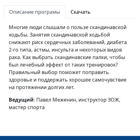
поясницу?
инструктор ЗОЖ, мастер
Описание програмы
Скачать
спорта
Как укрепить
Павел Меженин,
#141
Многие люди слышали о пользе скандинавской
сердце?
инструктор ЗОЖ, мастер
ходьбы. Занятия скандинавской ходьбой
спорта
снижают риск сердечных заболеваний, диабета
2-го типа, астмы, инсульта и некоторых видов
Зачем нужны
Павел Меженин,
#140
рака. Как выбрать скандинавские палки, чтобы
мышцы?
инструктор ЗОЖ, мастер
был лечебный эффект от таких тренировок?
спорта
Правильный выбор поможет поправить
здоровье и поддержать хорошее самочувствие
Правильный
Александр Кузнецов
#139
на протяжении долгих лет.
завтрак
Ведущий
: Павел Меженин, инструктор ЗОЖ,
Правила
Александр Кузнецов
#138
мастер спорта
здорового сна
Марихуана
Андрей Прокопьев, магистр
#137
общественного
здравоохранения