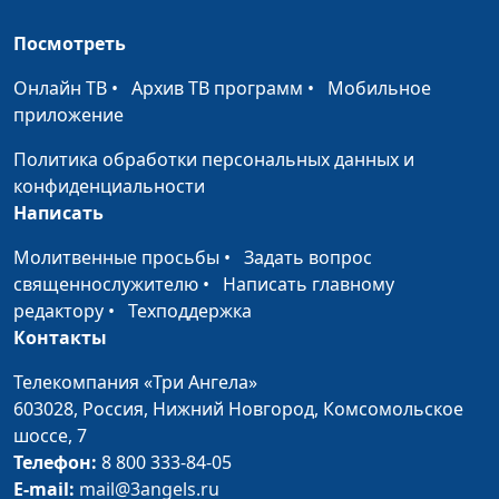
Электронные
Андрей Прокопьев, магистр
#136
Посмотреть
сигареты и
общественного
кальян: попытка
здравоохранения
Онлайн ТВ
•
Архив ТВ программ
•
Мобильное
отучить от табака
приложение
Раннее курение -
Андрей Прокопьев, магистр
#135
Политика обработки персональных данных и
ранняя смерть
общественного
конфиденциальности
здравоохранения
Написать
Кормление
Молитвенные просьбы
Андрей Прокопьев, магистр
•
Задать вопрос
#134
грудью и индекс
священнослужителю
•
общественного
Написать главному
массы тела
редактору
•
Техподдержка
здравоохранения
Контакты
Идеальное
Андрей Прокопьев, магистр
#133
питание
Телекомпания «Три Ангела»
общественного
603028,
Россия, Нижний Новгород,
Комсомольское
здравоохранения
шоссе, 7
Завтрак для
Андрей Прокопьев, магистр
#132
Телефон:
8 800 333-84-05
сердца
общественного
E-mail:
mail@3angels.ru