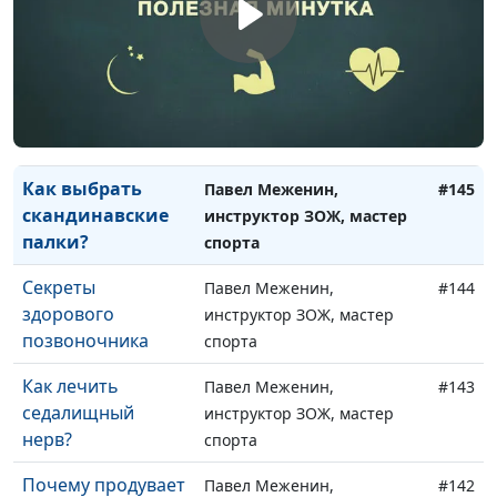
гимнастика
инструктор ЗОЖ, мастер
спорта
Полезные
Павел Меженин,
#146
свойства пыльцы
инструктор ЗОЖ, мастер
сосны
спорта
Как выбрать
Павел Меженин,
#145
скандинавские
инструктор ЗОЖ, мастер
палки?
спорта
Секреты
Павел Меженин,
#144
здорового
инструктор ЗОЖ, мастер
позвоночника
спорта
Как лечить
Павел Меженин,
#143
седалищный
инструктор ЗОЖ, мастер
нерв?
спорта
Почему продувает
Павел Меженин,
#142