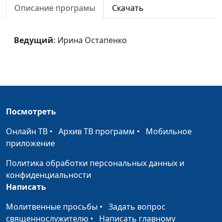
Клетчатка -
Ирина Остапенко
#103
Описание програмы
Скачать
«метёлка для
сосудов»
Ведущий
: Ирина Остапенко
Поверните вспять
Ирина Остапенко
#102
процессы
атеросклероза
Стресс и
Андрей Прокопьев
#101
депрессия в
Посмотреть
пожилом возрасте
Онлайн ТВ
•
Архив ТВ программ
•
Мобильное
Курить или не
Андрей Прокопьев
#100
приложение
курить?
Политика обработки персональных данных и
С девяти до пяти:
Андрей Прокопьев
#99
конфиденциальности
почему вредно
Написать
работать больше
Молитвенные просьбы
•
Задать вопрос
Польза клюквы
Андрей Прокопьев
#98
священнослужителю
•
Написать главному