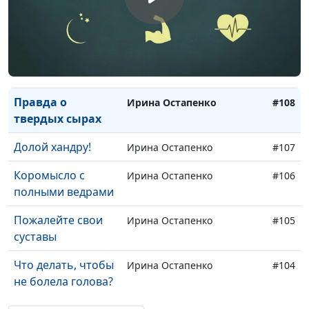
рака
Положите его в
Ирина Остапенко
#110
свою сумочку
Мясо без костей
Ирина Остапенко
#109
Правда о
Ирина Остапенко
#108
твердых сырах
Долой хандру!
Ирина Остапенко
#107
Коромысло с
Ирина Остапенко
#106
полными ведрами
Пожалейте свои
Ирина Остапенко
#105
суставы
Что делать, чтобы
Ирина Остапенко
#104
не болела голова?