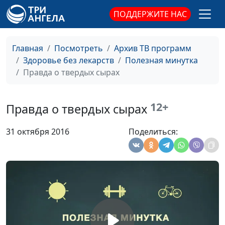
Красное мясо и
ПОДДЕРЖИТЕ НАС
Андрей Прокопьев, магистр
#116
рак
общественного
здравоохранения
Главная
Посмотреть
Архив ТВ программ
Полезные
Андрей Прокопьев, магистр
#115
Здоровье без лекарств
Полезная минутка
свойства орехов
общественного
Правда о твердых сырах
здравоохранения
Омега 3
Андрей Прокопьев, магистр
#114
12+
Правда о твердых сырах
общественного
здравоохранения
31 октября 2016
Поделиться:
Продукты,
Ирина Остапенко
#113
защищающие от
рака
Диета и рак
Ирина Остапенко
#112
Защити себя от
Ирина Остапенко
#111