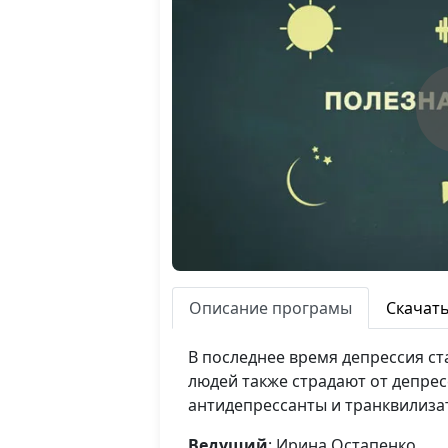
Описание програмы
Скачат
В последнее время депрессия с
людей также страдают от депре
антидепрессанты и транквилизат
Ведущий
: Ирина Остапенко