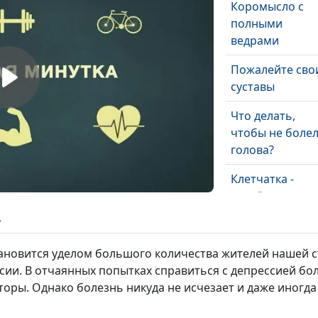
Коромысло с
полными
ведрами
Пожалейте сво
суставы
Что делать,
чтобы не боле
голова?
Клетчатка -
«метёлка для
сосудов»
ь
Поверните
тановится уделом большого количества жителей нашей 
вспять процес
ссии. В отчаянных попытках справиться с депрессией б
атеросклероза
оры. Однако болезнь никуда не исчезает и даже иногда 
Стресс и