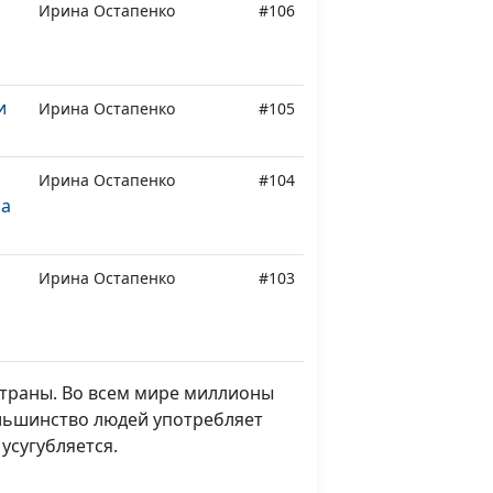
Ирина Остапенко
#106
и
Ирина Остапенко
#105
Ирина Остапенко
#104
ла
Ирина Остапенко
#103
Ирина Остапенко
#102
страны. Во всем мире миллионы
сы
ольшинство людей употребляет
усугубляется.
Андрей Прокопьев
#101