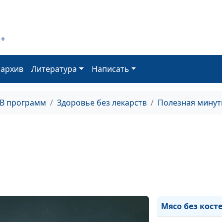
свойства орехо
Омега 3
2+
оархив
Литература
Написать
Продукты,
защищающие 
рака
ТВ программ
Здоровье без лекарств
Полезная минут
Диета и рак
Защити себя от
рака
Положите его в
свою сумочку
Мясо без кост