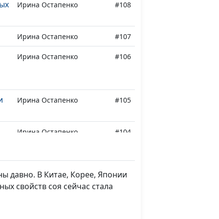
дых
Ирина Остапенко
#108
Ирина Остапенко
#107
Ирина Остапенко
#106
и
Ирина Остапенко
#105
Ирина Остапенко
#104
ла
ы давно. В Китае, Корее, Японии
Ирина Остапенко
#103
ных свойств соя сейчас стала
Ирина Остапенко
#102