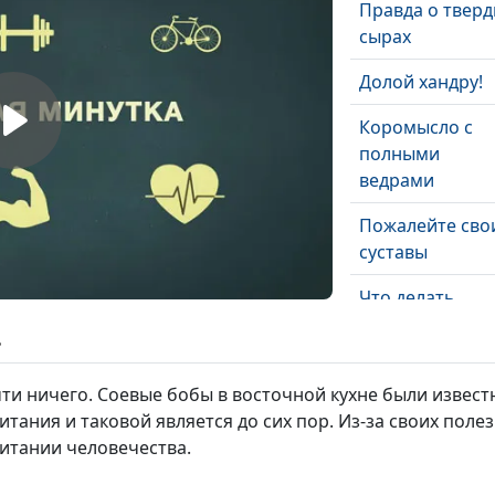
Правда о твер
сырах
Долой хандру!
Коромысло с
полными
ведрами
Пожалейте сво
суставы
Что делать,
чтобы не боле
ь
голова?
чти ничего. Соевые бобы в восточной кухне были известн
Клетчатка -
ания и таковой является до сих пор. Из-за своих полез
«метёлка для
итании человечества.
сосудов»
Поверните