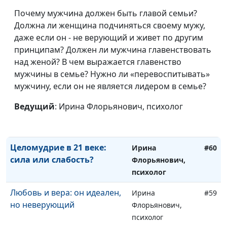
Как принять сложное
Почему мужчина должен быть главой семьи?
Ирина
#63
решение
Должна ли женщина подчиняться своему мужу,
Флорьянович,
даже если он - не верующий и живет по другим
психолог
принципам? Должен ли мужчина главенствовать
Вторая половинка: миф или
Ирина
#62
над женой? В чем выражается главенство
Божий план?
Флорьянович,
мужчины в семье? Нужно ли «перевоспитывать»
психолог
мужчину, если он не является лидером в семье?
Почему у всех есть пара, а у
Ирина
#61
Ведущий
: Ирина Флорьянович, психолог
меня — нет?
Флорьянович,
психолог
Целомудрие в 21 веке:
Ирина
#60
сила или слабость?
Флорьянович,
психолог
Любовь и вера: он идеален,
Ирина
#59
но неверующий
Флорьянович,
психолог