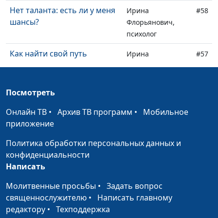
Нет таланта: есть ли у меня
Ирина
#58
шансы?
Флорьянович,
психолог
Как найти свой путь
Ирина
#57
Флорьянович,
психолог
Посмотреть
Всё и сразу. Почему мы не
Ирина
#56
хотим платить?
Флорьянович,
Онлайн ТВ
•
Архив ТВ программ
•
Мобильное
психолог
приложение
Как сохранить веру в
Ирина
#55
Политика обработки персональных данных и
светском коллективе
Флорьянович,
конфиденциальности
психолог
Написать
Никто никому ничего не
Ирина
#54
Молитвенные просьбы
•
Задать вопрос
должен. Так ли это?
Флорьянович,
священнослужителю
•
Написать главному
психолог
редактору
•
Техподдержка