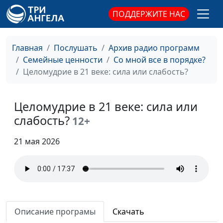
ПОДДЕРЖИТЕ НАС
Главная
Послушать
Архив радио программ
Семейные ценности
Со мной все в порядке?
Целомудрие в 21 веке: сила или слабость?
Целомудрие в 21 веке: сила или
слабость?
12+
21 мая 2026
Есть ли смысл в жизни?
Ирина
#65
Флорьянович,
психолог
Топ-10 фатальных ошибок
Ирина
#64
выбора
Флорьянович,
Описание програмы
Скачать
психолог