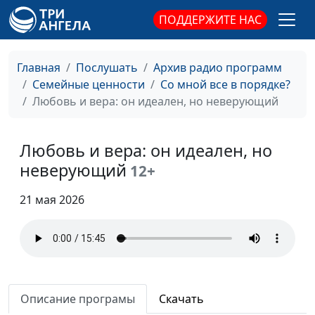
ПОДДЕРЖИТЕ НАС
Главная
Послушать
Архив радио программ
Семейные ценности
Со мной все в порядке?
Любовь и вера: он идеален, но неверующий
Есть ли смысл в жизни?
Ирина
#65
Любовь и вера: он идеален, но
Флорьянович,
неверующий
12+
психолог
21 мая 2026
Топ-10 фатальных ошибок
Ирина
#64
выбора
Флорьянович,
психолог
Как принять сложное
Ирина
#63
решение
Флорьянович,
Описание програмы
Скачать
психолог