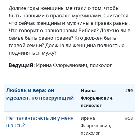
Вторая половинка: миф или
Долгие годы женщины мечтали о том, чтобы
Ирина
#62
Божий план?
быть равными в правах с мужчинами. Считается,
Флорьянович,
что сейчас женщины и мужчины в правах равны.
психолог
Что говорит о равноправии Библия? Должно ли в
Почему у всех есть пара, а у
Ирина
#61
семье быть равноправие? Кто должен быть
меня — нет?
Флорьянович,
главой семьи? Должна ли женщина полностью
психолог
подчиняться мужу?
Целомудрие в 21 веке: сила
Ирина
#60
Ведущий
: Ирина Флорьянович, психолог
или слабость?
Флорьянович,
психолог
Любовь и вера: он
Ирина
#59
идеален, но неверующий
Флорьянович,
психолог
Нет таланта: есть ли у меня
Ирина
#58
шансы?
Флорьянович,
психолог