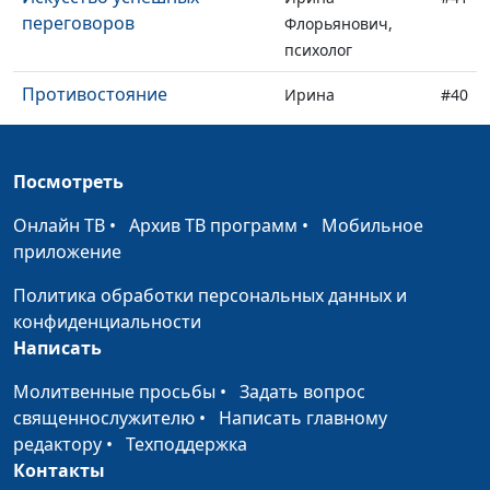
переговоров
Флорьянович,
психолог
Противостояние
Ирина
#40
манипуляциям
Флорьянович,
психолог
Посмотреть
Почему мы верим
Ирина
#39
нейросетям
Флорьянович,
Онлайн ТВ
•
Архив ТВ программ
•
Мобильное
психолог
приложение
Метод Сократа. Искусство
Ирина
#38
Политика обработки персональных данных и
задавать вопросы
Флорьянович,
конфиденциальности
психолог
Написать
Ошибки мышления: почему
Ирина
#37
Молитвенные просьбы
•
Задать вопрос
очевидное — ложно?
Флорьянович,
священнослужителю
•
Написать главному
психолог
редактору
•
Техподдержка
Контакты
Умный обман: что это и как
Ирина
#36