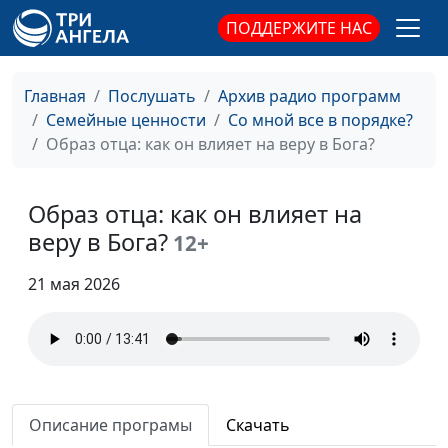
Я не понимаю это
Ирина
#51
современное поколение
ПОДДЕРЖИТЕ НАС
Флорьянович,
психолог
Как сомнения ведут к
Ирина
#50
Главная
Послушать
Архив радио программ
настоящей вере
Флорьянович,
Семейные ценности
Со мной все в порядке?
психолог
Образ отца: как он влияет на веру в Бога?
Кризис веры. Как его
Ирина
#49
пройти без потери?
Флорьянович,
Образ отца: как он влияет на
психолог
веру в Бога?
12+
Кем быть, если нравится
Ирина
#48
21 мая 2026
всё?
Флорьянович,
психолог
Почему мы откладываем
Ирина
#47
дела на потом?
Флорьянович,
психолог
Описание програмы
Скачать