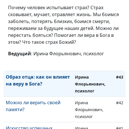
Как перестать бояться
Ирина
#46
публичных выступлений
Почему человек испытывает страх? Страх
Флорьянович,
сковывает, мучает, отравляет жизнь. Мы боимся
психолог
заболеть, потерять близких, боимся смерти,
Секреты успеха: навыки,
Ирина
#45
переживаем за будущее наших детей. Можно ли
которые работают
Флорьянович,
перестать бояться? Помогает ли вера в Бога в
психолог
этом? Что такое страх Божий?
Я — центр вселенной?
Ирина
#44
Ведущий
: Ирина Флорьянович, психолог
Флорьянович,
психолог
Образ отца: как он влияет
Ирина
#43
на веру в Бога?
Флорьянович,
психолог
Можно ли верить своей
Ирина
#42
памяти?
Флорьянович,
психолог
Искусство успешных
Ирина
#41