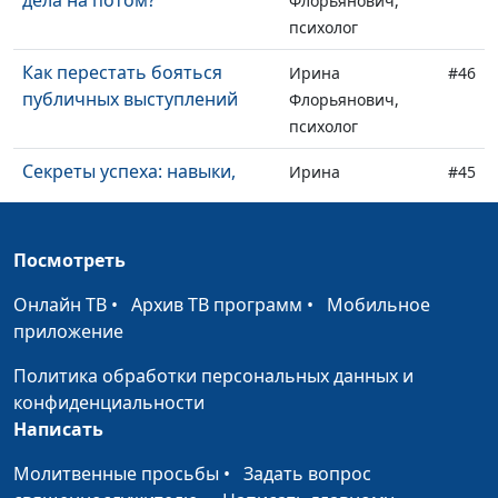
дела на потом?
Флорьянович,
психолог
Как перестать бояться
Ирина
#46
публичных выступлений
Флорьянович,
психолог
Секреты успеха: навыки,
Ирина
#45
которые работают
Флорьянович,
психолог
Посмотреть
Я — центр вселенной?
Ирина
#44
Флорьянович,
Онлайн ТВ
•
Архив ТВ программ
•
Мобильное
психолог
приложение
Образ отца: как он влияет
Ирина
#43
Политика обработки персональных данных и
на веру в Бога?
Флорьянович,
конфиденциальности
психолог
Написать
Можно ли верить своей
Ирина
#42
Молитвенные просьбы
•
Задать вопрос
памяти?
Флорьянович,