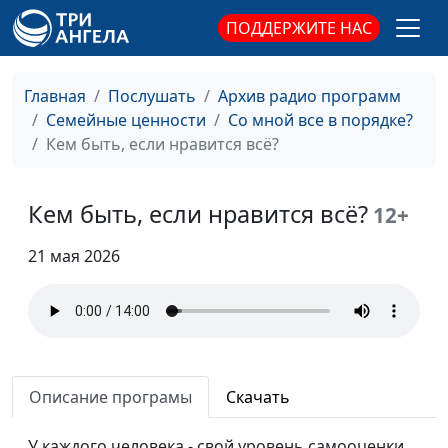
Флорьянович,
ПОДДЕРЖИТЕ НАС
психолог
Всё и сразу. Почему мы не
Ирина
#56
хотим платить?
Главная
Послушать
Архив радио программ
Флорьянович,
Семейные ценности
Со мной все в порядке?
психолог
Кем быть, если нравится всё?
Как сохранить веру в
Ирина
#55
светском коллективе
Флорьянович,
Кем быть, если нравится всё?
психолог
12+
Никто никому ничего не
Ирина
#54
21 мая 2026
должен. Так ли это?
Флорьянович,
психолог
Я не верю в Бога. Со мной
Ирина
#53
что - то не так?
Флорьянович,
психолог
Описание програмы
Скачать
Легкие деньги: почему мы
Ирина
#52
У каждого человека - свой уровень самооценки.