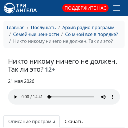
Вторая половинка: миф или
Ирина
#62
Божий план?
ПОДДЕРЖИТЕ НАС
Флорьянович,
психолог
Почему у всех есть пара, а у
Ирина
#61
Главная
Послушать
Архив радио программ
меня — нет?
Флорьянович,
Семейные ценности
Со мной все в порядке?
психолог
Никто никому ничего не должен. Так ли это?
Целомудрие в 21 веке: сила
Ирина
#60
или слабость?
Флорьянович,
Никто никому ничего не должен.
психолог
Так ли это?
12+
Любовь и вера: он идеален,
Ирина
#59
21 мая 2026
но неверующий
Флорьянович,
психолог
Нет таланта: есть ли у меня
Ирина
#58
шансы?
Флорьянович,
психолог
Описание програмы
Скачать