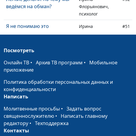
ведёмся на обман?
Флорьянович,
психолог
Я не понимаю это
Ирина
#51
современное поколение
Флорьянович,
психолог
Посмотреть
Как сомнения ведут к
Ирина
#50
настоящей вере
Флорьянович,
Онлайн ТВ
•
Архив ТВ программ
•
Мобильное
психолог
приложение
Кризис веры. Как его
Ирина
#49
Политика обработки персональных данных и
пройти без потери?
Флорьянович,
конфиденциальности
психолог
Написать
Кем быть, если нравится
Ирина
#48
Молитвенные просьбы
•
Задать вопрос
всё?
Флорьянович,
священнослужителю
•
Написать главному
психолог
редактору
•
Техподдержка
Контакты
Почему мы откладываем
Ирина
#47