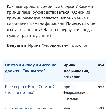
Как найти свой путь
Ирина
#57
Как планировать семейный бюджет? Какими
Флорьянович,
принципами руководствоваться? Одной из
психолог
причин разводов является непонимание и
Всё и сразу. Почему мы не
Ирина
#56
несогласие в сфере финансов. Почему нам не
хотим платить?
Флорьянович,
хватает зарплаты? На что в первую очередь
психолог
нужно тратить деньги?
Как сохранить веру в
Ирина
#55
Ведущий
: Ирина Флорьянович, психолог
светском коллективе
Флорьянович,
психолог
Никто никому ничего не
Ирина
#54
должен. Так ли это?
Флорьянович,
психолог
Я не верю в Бога. Со мной
Ирина
#53
что - то не так?
Флорьянович,
психолог
Легкие деньги: почему мы
Ирина
#52