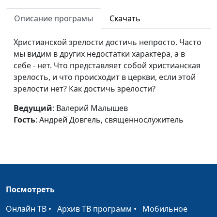
прятки
Михаил Долженко,
Описание програмы
Скачать
священнослужитель
Может ли
Валерий Малышев,
#727
Христианской зрелости достичь непросто. Часто
благословлять...
Михаил Долженко,
мы видим в других недостатки характера, а в
дьявол?
священнослужитель
себе - нет. Что представляет собой христианская
зрелость, и что происходит в церкви, если этой
Призван ли христианин
Валерий Малышев,
#726
зрелости нет? Как достичь зрелости?
быть святым?
Михаил Долженко,
священнослужитель
Ведущий
: Валерий Малышев
Гость
: Андрей Довгель, священнослужитель
В погоне за счастьем
Валерий Малышев,
#725
Михаил Долженко,
священнослужитель
Чудеса Божьи. Где они?
Валерий Малышев,
#724
Михаил Долженко,
Посмотреть
священнослужитель
Онлайн ТВ
•
Архив ТВ программ
•
Мобильное
Бог в мелочах жизни
Валерий Малышев,
#723