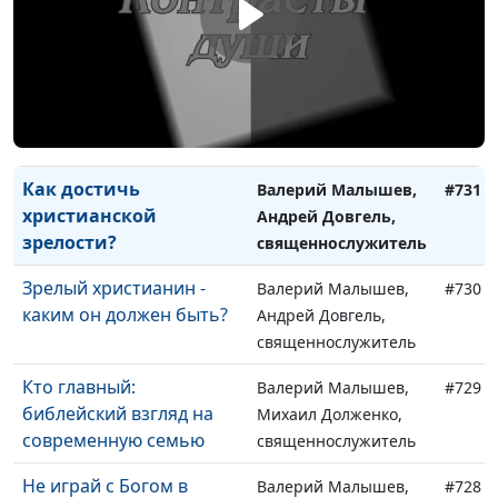
христианской жизни
Андрей Довгель,
священнослужитель
Время и окно
Валерий Малышев,
#732
возможностей
Андрей Довгель,
священнослужитель
Как достичь
Валерий Малышев,
#731
христианской
Андрей Довгель,
зрелости?
священнослужитель
Зрелый христианин -
Валерий Малышев,
#730
каким он должен быть?
Андрей Довгель,
священнослужитель
Кто главный:
Валерий Малышев,
#729
библейский взгляд на
Михаил Долженко,
современную семью
священнослужитель
Не играй с Богом в
Валерий Малышев,
#728