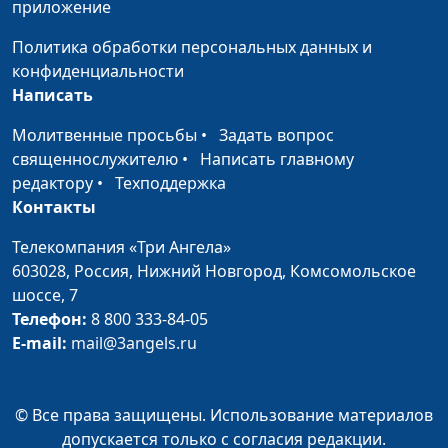
приложение
Михаил Долженко,
священнослужитель
Политика обработки персональных данных и
конфиденциальности
Смирение: жертва,
Валерий Малышев,
#722
Написать
границы и здравый
Михаил Долженко,
смысл
священнослужитель
Молитвенные просьбы
•
Задать вопрос
священнослужителю
•
Написать главному
Когда верил, но
Валерий Малышев,
#721
редактору
•
Техподдержка
разочаровался
Михаил Долженко,
Контакты
священнослужитель
Телекомпания «Три Ангела»
Заповедь "не
Валерий Малышев,
#720
603028,
Россия, Нижний Новгород,
Комсомольское
прелюбодействуй" в
Михаил Долженко,
шоссе, 7
современном мире
священнослужитель
Телефон:
8 800 333-84-05
Христианская жизнь и
E-mail:
mail@3angels.ru
Валерий Малышев,
#719
технический прогресс
Михаил Долженко,
священнослужитель
© Все права защищены. Использование материалов
Как работают духовные
Валерий Малышев,
#718
допускается только с согласия редакции.