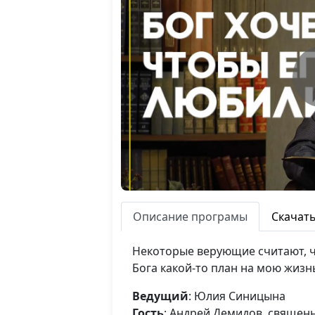
Описание програмы
Скачат
Некоторые верующие считают, чт
Бога какой-то план на мою жизн
Ведущий
: Юлия Синицына
Гость
: Андрей Демидов, священ