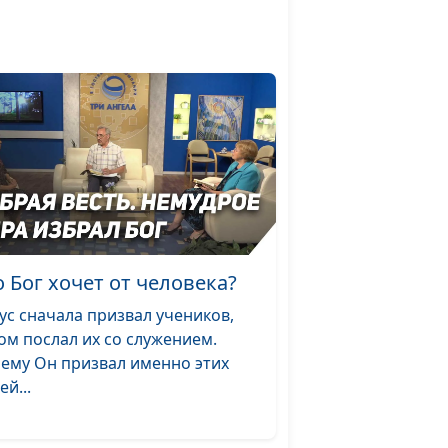
священнослужитель
принципы
Юлия Синицына,
#1475
 мужчин
Андрей Демидов,
священнослужитель
ость, или
Юлия Синицына,
#1474
овения для
Андрей Демидов,
священнослужитель
 во время
Юлия Синицына,
#1473
Андрей Демидов,
о Бог хочет от человека?
священнослужитель
ус сначала призвал учеников,
ю душу?
Юлия Синицына,
#1472
ом послал их со служением.
Андрей Качалаба,
ему Он призвал именно этих
священнослужитель,
ей...
доктор практической
теологии