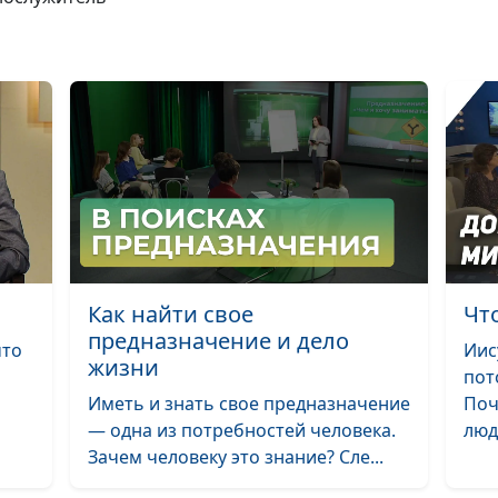
лицемером
Христианские 
для настоящих
Старость в рад
Божьи благосл
старых людей
Правила жизни
пандемии
Как найти свое
Чт
предназначение и дело
что
Иис
Как спасти сво
жизни
пот
Иметь и знать свое предназначение
Поч
— одна из потребностей человека.
люд
Зачем человеку это знание? Сле...