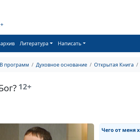
семью?
2+
оархив
Литература
Написать
Утешение Божь
болезнях
ТВ программ
Духовное основание
Открытая Книга
Миссия Христа:
Небесное на з
12+
Бог?
Церковь Божья:
такое и зачем 
Чего от меня х