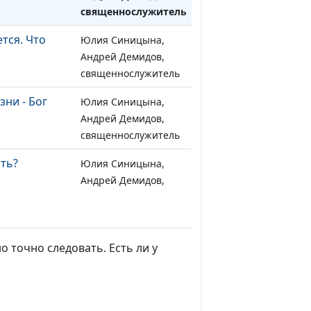
священнослужитель
тся. Что
Юлия Синицына,
#1480
Андрей Демидов,
священнослужитель
ни - Бог
Юлия Синицына,
#1479
Андрей Демидов,
священнослужитель
сть?
Юлия Синицына,
#1478
Андрей Демидов,
священнослужитель
и и
Юлия Синицына,
#1477
чки
Андрей Демидов,
 точно следовать. Есть ли у
ия
священнослужитель
принцип
Юлия Синицына,
#1476
Как не стать
Андрей Демидов,