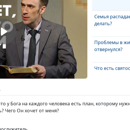
Семья распадае
делать?
Проблемы в жиз
отвернулся?
Что есть свято
ь
Порядок в жизн
духовность: то
о у Бога на каждого человека есть план, которому нужно
соприкосновен
ь? Чего Он хочет от меня?
Христианский 
честности, или 
нослужитель