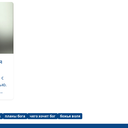
Язык мой - вра
Спасение по ве
делам?
я
 с
Искушения - от
ью.
Радоваться или
..
а
планы бога
чего хочет бог
божья воля
Будет ли второ
пришествие Хр