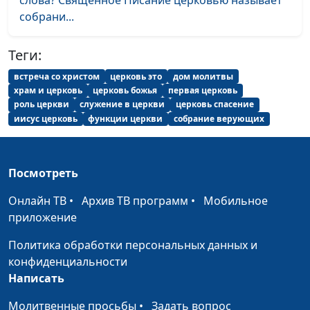
слова? Священное Писание церковью называет
теологии
собрани...
Жена-христианка:
Юлия Синицына,
#1
внешность, образ жизни
Теги:
Андрей Качалаба,
священнослужитель,
встреча со христом
церковь это
дом молитвы
доктор практической
храм и церковь
церковь божья
первая церковь
теологии
роль церкви
служение в церкви
церковь спасение
иисус церковь
функции церкви
собрание верующих
Основы христианства
Юлия Синицына,
#1
Андрей Качалаба,
священнослужитель,
Посмотреть
доктор практической
теологии
Онлайн ТВ
•
Архив ТВ программ
•
Мобильное
приложение
Что значит быть святым?
Юлия Синицына,
#1
Андрей Качалаба,
Политика обработки персональных данных и
священнослужитель,
конфиденциальности
доктор практической
Написать
теологии
Молитвенные просьбы
•
Задать вопрос