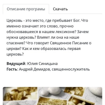
отвернулся?
Андрей Демидов,
Описание програмы
Скачать
священнослужитель
Что есть святость?
Юлия Синицына,
#1
Церковь - это место, где пребывает Бог. Что
Андрей Демидов,
именно означает это слово, прочно
священнослужитель
обосновавшееся в нашем лексиконе? Зачем
нужна церковь? Влияет ли она на наше
Порядок в жизни и
Юлия Синицына,
#1
спасение? Что говорит Священное Писание о
духовность: точки
Андрей Демидов,
церкви? Как и кем образовалась первая
соприкосновения
священнослужитель
церковь?
Христианский принцип
Юлия Синицына,
#1
Ведущий
: Юлия Синицына
честности, или Как не стать
Андрей Демидов,
Гость
: Андрей Демидов, священнослужитель
лицемером
священнослужитель
Христианские принципы
Юлия Синицына,
#1
для настоящих мужчин
Андрей Демидов,
священнослужитель
Старость в радость, или
Юлия Синицына,
#1