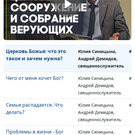
болезнях
Андрей Демидов,
священнослужитель
Миссия Христа: Царство
Юлия Синицына,
#1
Небесное на земле
Андрей Демидов,
священнослужитель
Церковь Божья: что это
Юлия Синицына,
#1
такое и зачем нужна?
Андрей Демидов,
священнослужитель
Чего от меня хочет Бог?
Юлия Синицына,
#1
Андрей Демидов,
священнослужитель
Семья распадается. Что
Юлия Синицына,
#1
делать?
Андрей Демидов,
священнослужитель
Проблемы в жизни - Бог
Юлия Синицына,
#1