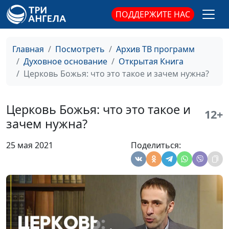
гуманитарного
ПОДДЕРЖИТЕ НАС
университета
Уроки древней истории:
Юлия Синицына,
#1
рабство в Израиле
Сергей Давидоглу,
Главная
Посмотреть
Архив ТВ программ
библеист, аспирант
Духовное основание
Открытая Книга
Российского
Церковь Божья: что это такое и зачем нужна?
государственного
гуманитарного
Церковь Божья: что это такое и
университета
12+
зачем нужна?
Поможет ли Библия
Юлия Синицына,
#1
построить счастливую
Сергей Давидоглу,
25 мая 2021
Поделиться:
семью?
библеист, аспирант
Российского
государственного
гуманитарного
университета
Утешение Божье в
Юлия Синицына,
#1