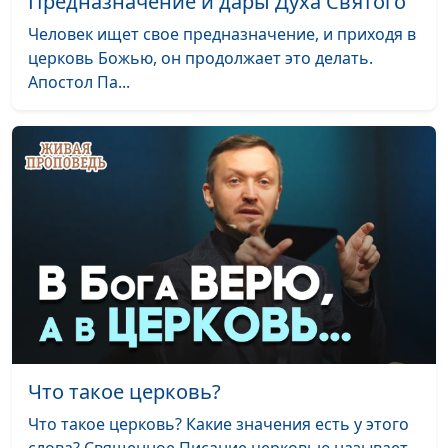
Предназначение и дары Духа Святого
священнослужитель,
доктор практической
Человек ищет свое предназначение, и приходя в
теологии
церковь Божью, он продолжает это делать.
Апостол Па...
Как улучшить духовное
Юлия Синицына,
#1
здоровье?
Андрей Качалаба,
священнослужитель,
доктор практической
теологии
Хороший пастырь: кто он?
Юлия Синицына,
#1
Андрей Качалаба,
священнослужитель,
доктор практической
теологии
Как относиться к неудачам
Юлия Синицына,
#1
и искушениям?
Что такое церковь?
Андрей Качалаба,
священнослужитель,
Что такое церковь? Какие значения есть у этого
доктор практической