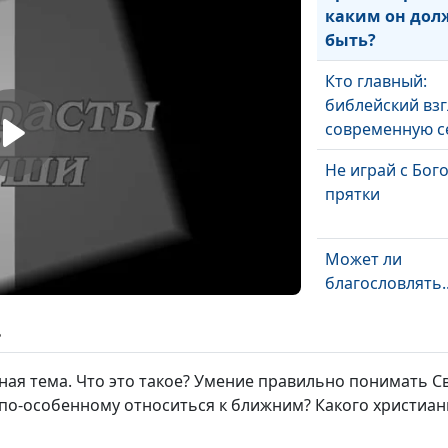
каким он дол
быть?
Кто главный:
библейский взг
современную 
Не играй с Бог
прятки
Может ли
благословлять..
дьявол?
ь
Призван ли хр
быть святым?
ьная тема. Что это такое? Умение правильно понимать 
по-особенному относиться к ближним? Какого христиан
В погоне за сч