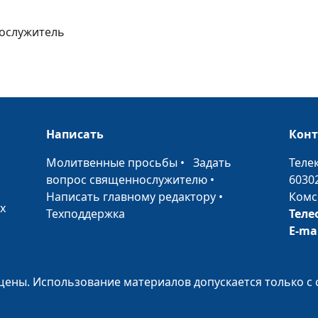
нослужитель
Чудеса Божьи. 
Бог в мелочах 
Написать
Кон
•
Молитвенные просьбы
•
Задать
Теле
вопрос священнослужителю
•
6030
Смирение: жерт
Написать главному редактору
•
Комс
границы и здр
х
Техподдержка
Теле
смысл
E-ma
Когда верил, н
разочаровался
ены. Использование материалов допускается только с 
Заповедь "не