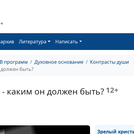
разрушение: ка
противостоять
2+
Точка кипения:
поговорим об 
оархив
Литература
Написать
Сила и слабост
христианской 
ТВ программ
Духовное основание
Контрасты души
 должен быть?
Время и окно
возможностей
12+
- каким он должен быть?
Как достичь
христианской з
Зрелый христ