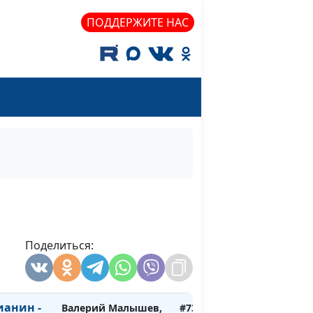
к
Андрей Довгель,
ПОДДЕРЖИТЕ НАС
 агрессии
священнослужитель
Валерий Малышев,
#734
агрессии
Андрей Довгель,
священнослужитель
ь в
Валерий Малышев,
#733
жизни
Андрей Довгель,
священнослужитель
Валерий Малышев,
#732
Андрей Довгель,
священнослужитель
Поделиться:
Валерий Малышев,
#731
релости?
Андрей Довгель,
священнослужитель
ианин -
Валерий Малышев,
#730