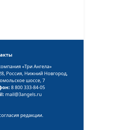
Михаил Долженко,
священнослужитель
Где они?
Валерий Малышев,
#724
Михаил Долженко,
священнослужитель
жизни
Валерий Малышев,
#723
такты
Михаил Долженко,
священнослужитель
компания «Три Ангела»
28,
Россия, Нижний Новгород,
ва,
Валерий Малышев,
#722
омольское шоссе, 7
авый
Михаил Долженко,
фон:
8 800 333-84-05
священнослужитель
il:
mail@3angels.ru
о
Валерий Малышев,
#721
Михаил Долженко,
священнослужитель
согласия редакции.
Валерий Малышев,
#720