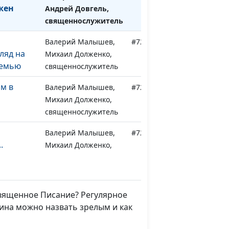
жен
Андрей Довгель,
священнослужитель
Валерий Малышев,
#729
ляд на
Михаил Долженко,
семью
священнослужитель
ом в
Валерий Малышев,
#728
Михаил Долженко,
священнослужитель
Валерий Малышев,
#727
.
Михаил Долженко,
священнослужитель
истианин
Валерий Малышев,
#726
Михаил Долженко,
Священное Писание? Регулярное
священнослужитель
ина можно назвать зрелым и как
астьем
Валерий Малышев,
#725