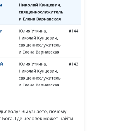
м
Николай Кунцевич,
священнослужитель
и Елена Варнавская
и
Юлия Уткина,
#144
Николай Кунцевич,
священнослужитель
и Елена Варнавская
ий
Юлия Уткина,
#143
Николай Кунцевич,
священнослужитель
и Елена Варнавская
 живёт
Юлия Уткина,
#142
Николай Кунцевич,
священнослужитель
дьяволу? Вы узнаете, почему
и Елена Варнавская
 Бога. Где человек может найти
тся
Юлия Уткина,
#141