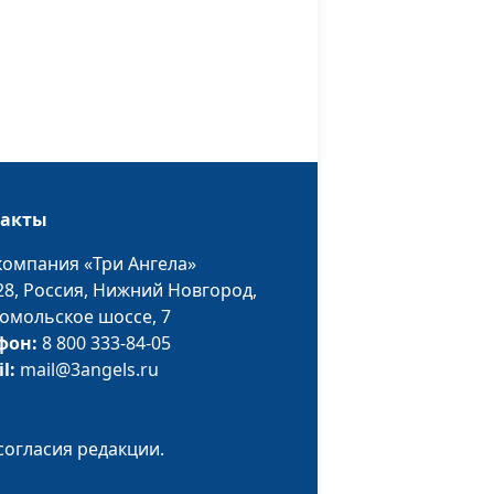
ло
Юлия Уткина,
#137
ст?
Николай Кунцевич,
священнослужитель
и Елена Варнавская
Юлия Уткина,
#136
Николай Кунцевич,
священнослужитель
такты
Юлия Уткина,
#135
Николай Кунцевич,
компания «Три Ангела»
священнослужитель
28,
Россия, Нижний Новгород,
омольское шоссе, 7
 Духа
Юлия Уткина,
#134
фон:
8 800 333-84-05
Николай Кунцевич,
il:
mail@3angels.ru
священнослужитель
и Елена Варнавская
-то,
Юлия Уткина,
#133
согласия редакции.
х во
Николай Кунцевич,