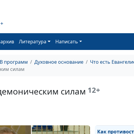
человеку
2+
Кем Дух Святой
может сделать
оархив
Литература
Написать
человека
ТВ программ
Духовное основание
Что есть Евангели
Что соединяет 
ским силам
Христом?
12+
 демоническим силам
Как получить д
Святого Духа
Как противост