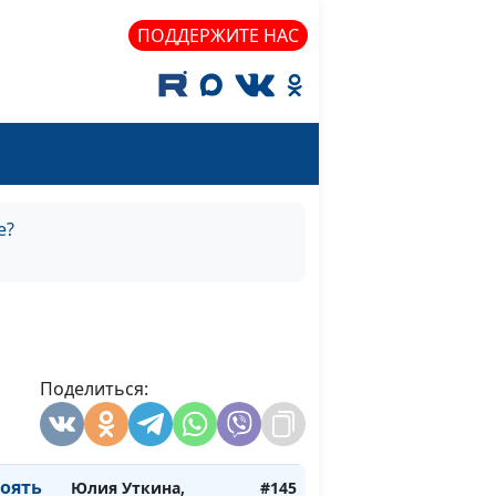
Николай Кунцевич,
ПОДДЕРЖИТЕ НАС
священнослужитель
и Елена Варнавская
Юлия Уткина,
#148
Николай Кунцевич,
священнослужитель
и Елена Варнавская
е?
нас со
Юлия Уткина,
#147
Николай Кунцевич,
священнослужитель
и Елена Варнавская
ар
Юлия Уткина,
#146
Поделиться:
Николай Кунцевич,
священнослужитель
и Елена Варнавская
оять
Юлия Уткина,
#145