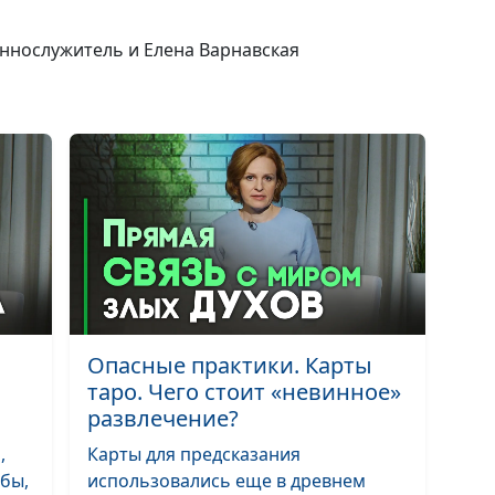
вера в Бога?
еннослужитель и Елена Варнавская
Какова роль
человека в
исполнении Бо
обетований?
Каковы услови
исполнения Бо
обетований в 
жизни?
Опасные практики. Карты
В чем конфлик
таро. Чего стоит «невинное»
и религии?
развлечение?
,
Карты для предсказания
бы,
использовались еще в древнем