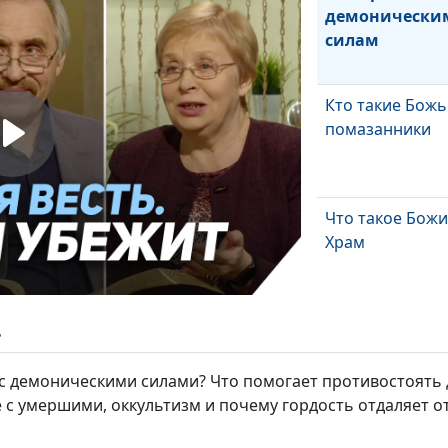
демонически
силам
Кто такие Божь
помазанники
Что такое Бож
Храм
В каких храмах
ь
Бог?
с демоническими силами? Что помогает противостоять 
 с умершими, оккультизм и почему гордость отдаляет от
С чего начинае