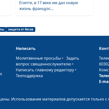
Легко или тяже
Египте, в 17 веке им дал новую
нести свой кре
жизнь французс...
Что делает
илы
защита от бесов
верующих
бесстрашными
Написать
Кон
Чего боятся
христиане?
•
Молитвенные просьбы
•
Задать
Теле
вопрос священнослужителю
•
6030
Написать главному редактору
•
Комс
Чудеса Святого
х
Техподдержка
Теле
и финансы
E-ma
Спасётся ли кто
ены. Использование материалов допускается только с 
кроме верующи