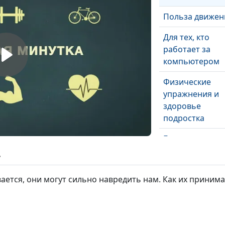
Польза движен
Для тех, кто
работает за
компьютером
Физические
упражнения и
здоровье
подростка
Больше
холестерина -
ь
вероятнее рак
ется, они могут сильно навредить нам. Как их принима
Избыток веса –
избыток риска
Что есть при