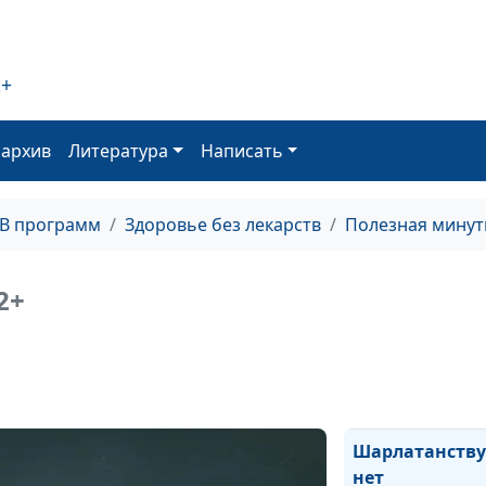
Музыка для
здоровья
Остановить
2+
старение
Как связаны
оархив
Литература
Написать
ночной сон и
переедание?
ТВ программ
Здоровье без лекарств
Полезная минут
Бобовые и
зерновые прот
диабета!
2+
Три главные
причины трав
Кашель
Шарлатанству
нет