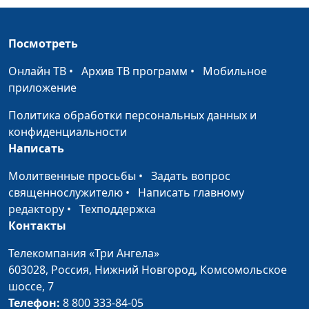
Семечки
Ирина Остапенко
#32
Пророщенная
Ирина Остапенко
#31
Посмотреть
пшеница
Онлайн ТВ
•
Архив ТВ программ
•
Мобильное
Пища для ума
Ирина Остапенко
#30
приложение
Оливковое масло
Ирина Остапенко
#29
Политика обработки персональных данных и
конфиденциальности
Огурец
Ирина Остапенко
#28
Написать
Овес
Ирина Остапенко
#27
Молитвенные просьбы
•
Задать вопрос
Морковь
Ирина Остапенко
#26
священнослужителю
•
Написать главному
редактору
•
Техподдержка
Лук
Ирина Остапенко
#25
Контакты
Ламинария
Ирина Остапенко
#24
Телекомпания «Три Ангела»
603028,
Россия, Нижний Новгород,
Комсомольское
Клюква
Ирина Остапенко
#23
шоссе, 7
Телефон:
8 800 333-84-05
Киви
Ирина Остапенко
#22