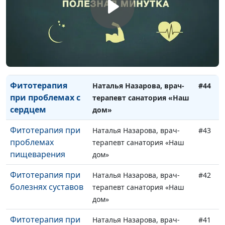
Антиокислители
Ирина Кириченко
#46
Фитотерапия при
Наталья Назарова, врач-
#45
простуде
терапевт санатория «Наш
дом»
Фитотерапия
Наталья Назарова, врач-
#44
при проблемах с
терапевт санатория «Наш
сердцем
дом»
Фитотерапия при
Наталья Назарова, врач-
#43
проблемах
терапевт санатория «Наш
пищеварения
дом»
Фитотерапия при
Наталья Назарова, врач-
#42
болезнях суставов
терапевт санатория «Наш
дом»
Фитотерапия при
Наталья Назарова, врач-
#41