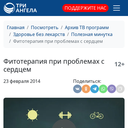
стабилизаторы
ПОДДЕРЖИТЕ НАС
Колбаса
Ирина Кириченко
#52
Квас и квасной
Ирина Кириченко
#51
Главная
Посмотреть
Архив ТВ программ
продукт
Здоровье без лекарств
Полезная минутка
Фитотерапия при проблемах с сердцем
Йогурт и
Ирина Кириченко
#50
йогуртный
продукт
Фитотерапия при проблемах с
12+
сердцем
Жевательная
Ирина Кириченко
#49
резинка
23 февраля 2014
Поделиться:
Ещё раз о
Ирина Кириченко
#48
пластиковой
посуде
Детская еда,
Ирина Кириченко
#47
провоцирующая
аллергию