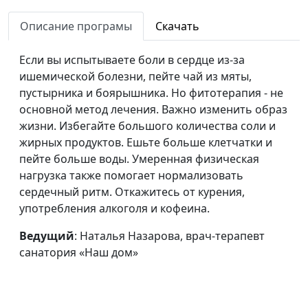
артериальной
терапевт санатория «Наш
гипертензии
Описание програмы
Скачать
дом»
Фитотерапия
Наталья Назарова, врач-
#40
Если вы испытываете боли в сердце из-за
отвар из семени
терапевт санатория «Наш
ишемической болезни, пейте чай из мяты,
льна
дом»
пустырника и боярышника. Но фитотерапия - не
основной метод лечения. Важно изменить образ
Яблоки
Ирина Остапенко
#39
жизни. Избегайте большого количества соли и
жирных продуктов. Ешьте больше клетчатки и
Чечевица
Ирина Остапенко
#38
пейте больше воды. Умеренная физическая
Чеснок
Ирина Остапенко
#37
нагрузка также помогает нормализовать
сердечный ритм. Откажитесь от курения,
Тыква
Ирина Остапенко
#36
употребления алкоголя и кофеина.
Томат
Ирина Остапенко
#35
Ведущий
: Наталья Назарова, врач-терапевт
санатория «Наш дом»
Сладкий перец
Ирина Остапенко
#34
Семя льна
Ирина Остапенко
#33