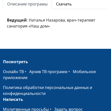
Описание програмы
Скачать
дом»
Фитотерапия при
Наталья Назарова, врач-
#41
артериальной
Ведущий
: Наталья Назарова, врач-терапевт
терапевт санатория «Наш
гипертензии
санатория «Наш дом»
дом»
Фитотерапия
Наталья Назарова, врач-
#40
отвар из семени
терапевт санатория «Наш
льна
дом»
Яблоки
Ирина Остапенко
#39
Посмотреть
Чечевица
Ирина Остапенко
#38
Онлайн ТВ
•
Архив ТВ программ
•
Мобильное
приложение
Чеснок
Ирина Остапенко
#37
Политика обработки персональных данных и
Тыква
Ирина Остапенко
#36
конфиденциальности
Томат
Ирина Остапенко
#35
Написать
Сладкий перец
Молитвенные просьбы
Ирина Остапенко
•
Задать вопрос
#34