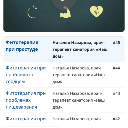
Детская еда,
Ирина Кириченко
#47
провоцирующая
аллергию
Антиокислители
Ирина Кириченко
#46
Фитотерапия
Наталья Назарова, врач-
#45
при простуде
терапевт санатория «Наш
дом»
Фитотерапия при
Наталья Назарова, врач-
#44
проблемах с
терапевт санатория «Наш
сердцем
дом»
Фитотерапия при
Наталья Назарова, врач-
#43
проблемах
терапевт санатория «Наш
пищеварения
дом»
Фитотерапия при
Наталья Назарова, врач-
#42
болезнях суставов
терапевт санатория «Наш