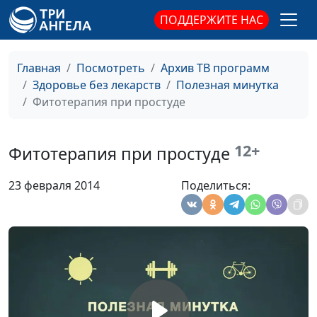
глазури
ПОДДЕРЖИТЕ НАС
Консерванты и
Ирина Кириченко
#53
стабилизаторы
Главная
Посмотреть
Архив ТВ программ
Колбаса
Ирина Кириченко
#52
Здоровье без лекарств
Полезная минутка
Фитотерапия при простуде
Квас и квасной
Ирина Кириченко
#51
продукт
12+
Фитотерапия при простуде
Йогурт и
Ирина Кириченко
#50
йогуртный
23 февраля 2014
Поделиться:
продукт
Жевательная
Ирина Кириченко
#49
резинка
Ещё раз о
Ирина Кириченко
#48
пластиковой
посуде