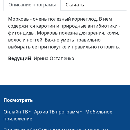
Описание програмы
Скачать
Грецкий орех
Ирина Остапенко
#18
Морковь - очень полезный корнеплод. В нем
Виноград
Ирина Остапенко
#17
содержится каротин и природные антибиотики -
Брокколи
Ирина Остапенко
#16
фитонциды. Морковь полезна для зрения, кожи,
волос и ногтей. Важно уметь правильно
Бананы
Ирина Остапенко
#15
выбирать ее при покупке и правильно готовить.
Баклажан
Ирина Остапенко
#14
Ведущий
: Ирина Остапенко
Базилик
Ирина Остапенко
#13
Апельсин
Ирина Остапенко
#12
Контрастные
Елена Варнавская, Настя
#11
ванны для ног
Чувилина
Посмотреть
Гидротерапия при
Елена Варнавская, Настя
#10
Онлайн ТВ
•
Архив ТВ программ
•
Мобильное
простуде
Чувилина
приложение
Утренняя
Ирина Остапенко
#9