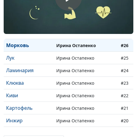
Оливковое масло
Ирина Остапенко
#29
Огурец
Ирина Остапенко
#28
Овес
Ирина Остапенко
#27
Морковь
Ирина Остапенко
#26
Лук
Ирина Остапенко
#25
Ламинария
Ирина Остапенко
#24
Клюква
Ирина Остапенко
#23
Киви
Ирина Остапенко
#22
Картофель
Ирина Остапенко
#21
Инжир
Ирина Остапенко
#20
Груша
Ирина Остапенко
#19