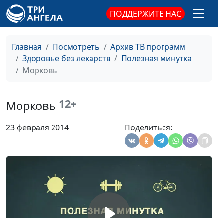
ПОДДЕРЖИТЕ НАС
Яблоки
Ирина Остапенко
#39
Чечевица
Ирина Остапенко
#38
Главная
Посмотреть
Архив ТВ программ
Здоровье без лекарств
Полезная минутка
Чеснок
Ирина Остапенко
#37
Морковь
Тыква
Ирина Остапенко
#36
Томат
Ирина Остапенко
#35
12+
Морковь
Сладкий перец
Ирина Остапенко
#34
23 февраля 2014
Поделиться:
Семя льна
Ирина Остапенко
#33
Семечки
Ирина Остапенко
#32
Пророщенная
Ирина Остапенко
#31
пшеница
Пища для ума
Ирина Остапенко
#30