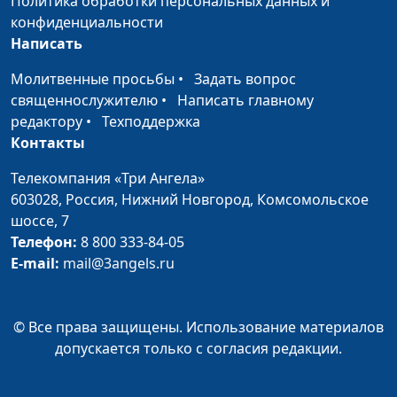
Политика обработки персональных данных и
гимнастика
конфиденциальности
(укороченная)
Написать
Утренняя
Ирина Остапенко
#8
Молитвенные просьбы
•
Задать вопрос
гимнастика
священнослужителю
•
Написать главному
редактору
•
Техподдержка
Упражнения с
Ирина Остапенко
#7
Контакты
палкой
Телекомпания «Три Ангела»
Упражнения для
Ирина Остапенко
#6
603028,
Россия, Нижний Новгород,
Комсомольское
расслабления глаз
шоссе, 7
Телефон:
8 800 333-84-05
Разминка на
Ирина Остапенко
#5
E-mail:
mail@3angels.ru
рабочем месте
Комплекс
Ирина Остапенко
#4
© Все права защищены. Использование материалов
упражнений для
допускается только с согласия редакции.
шейного отдела
позвоночника