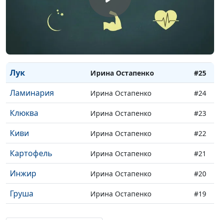
Огурец
Ирина Остапенко
#28
Овес
Ирина Остапенко
#27
Морковь
Ирина Остапенко
#26
Лук
Ирина Остапенко
#25
Ламинария
Ирина Остапенко
#24
Клюква
Ирина Остапенко
#23
Киви
Ирина Остапенко
#22
Картофель
Ирина Остапенко
#21
Инжир
Ирина Остапенко
#20
Груша
Ирина Остапенко
#19
Грецкий орех
Ирина Остапенко
#18