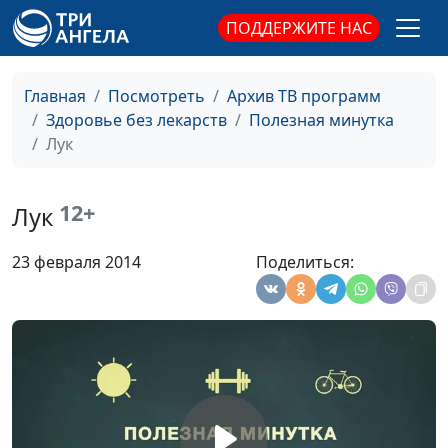
ПОДДЕРЖИТЕ НАС
Чечевица
Ирина Остапенко
#38
Чеснок
Ирина Остапенко
#37
Главная
Посмотреть
Архив ТВ программ
Здоровье без лекарств
Полезная минутка
Тыква
Ирина Остапенко
#36
Лук
Томат
Ирина Остапенко
#35
Сладкий перец
Ирина Остапенко
#34
12+
Лук
Семя льна
Ирина Остапенко
#33
23 февраля 2014
Поделиться:
Семечки
Ирина Остапенко
#32
Пророщенная
Ирина Остапенко
#31
пшеница
Пища для ума
Ирина Остапенко
#30
Оливковое масло
Ирина Остапенко
#29