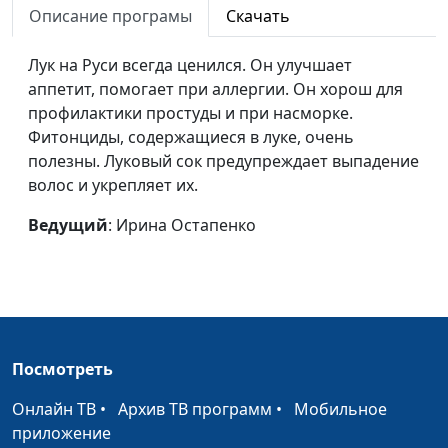
Описание програмы
Скачать
Виноград
Ирина Остапенко
#17
Лук на Руси всегда ценился. Он улучшает
Брокколи
Ирина Остапенко
#16
аппетит, помогает при аллергии. Он хорош для
Бананы
Ирина Остапенко
#15
профилактики простуды и при насморке.
Фитонциды, содержащиеся в луке, очень
Баклажан
Ирина Остапенко
#14
полезны. Луковый сок предупреждает выпадение
волос и укрепляет их.
Базилик
Ирина Остапенко
#13
Ведущий
: Ирина Остапенко
Апельсин
Ирина Остапенко
#12
Контрастные
Елена Варнавская, Настя
#11
ванны для ног
Чувилина
Гидротерапия при
Елена Варнавская, Настя
#10
простуде
Чувилина
Посмотреть
Утренняя
Ирина Остапенко
#9
Онлайн ТВ
•
Архив ТВ программ
•
Мобильное
гимнастика
приложение