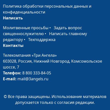
(укороченная)
Политика обработки персональных данных и
Утренняя
Ирина Остапенко
#8
конфиденциальности
гимнастика
Написать
Упражнения с
Ирина Остапенко
#7
Молитвенные просьбы
•
Задать вопрос
палкой
священнослужителю
•
Написать главному
редактору
•
Техподдержка
Упражнения для
Ирина Остапенко
#6
Контакты
расслабления глаз
Телекомпания «Три Ангела»
Разминка на
Ирина Остапенко
#5
603028,
Россия, Нижний Новгород,
Комсомольское
рабочем месте
шоссе, 7
Телефон:
8 800 333-84-05
Комплекс
Ирина Остапенко
#4
E-mail:
mail@3angels.ru
упражнений для
шейного отдела
позвоночника
© Все права защищены. Использование материалов
допускается только с согласия редакции.
Комплекс
Ирина Остапенко
#3
упражнений для