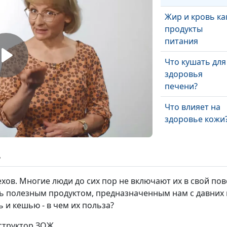
Жир и кровь ка
продукты
питания
Что кушать для
здоровья
печени?
Что влияет на
здоровье кожи
Питание для
ь
укрепления
иммунитета
хов. Многие люди до сих пор не включают их в свой по
ь полезным продуктом, предназначенным нам с давних 
Как поддержат
 и кешью - в чем их польза?
здоровье
желудка
нструктор ЗОЖ