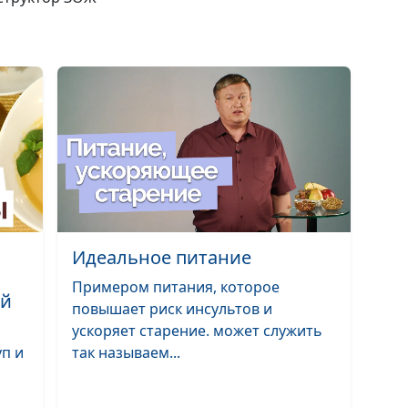
Питание для
здоровья
органов дыхан
Продукты,
полезные для
мозга
Здоровые сосу
- особенности
питания
Идеальное питание
Как укрепить
Примером питания, которое
здоровье ног?
ой
повышает риск инсультов и
ускоряет старение. может служить
Как улучшить
уп и
так называем...
память?