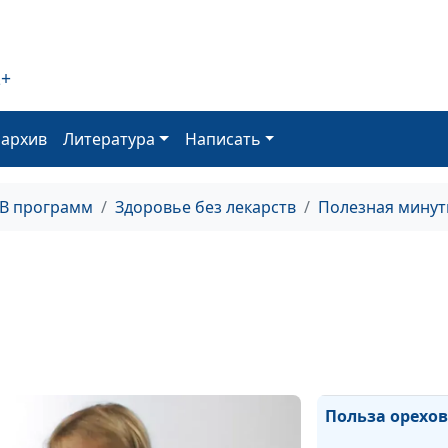
Ожирение у
детей
Как достичь
2+
идеального вес
Польза льняно
оархив
Литература
Написать
семени
Сладкие
ТВ программ
Здоровье без лекарств
Полезная минут
газированные
напитки
Специи,
сжигающие жи
Чем полезен
овес?
Польза орехов