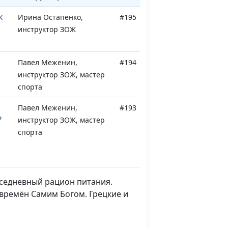
к
Ирина Остапенко,
#195
инструктор ЗОЖ
Павел Меженин,
#194
инструктор ЗОЖ, мастер
спорта
Павел Меженин,
#193
?
инструктор ЗОЖ, мастер
спорта
Павел Меженин,
#192
инструктор ЗОЖ, мастер
спорта
вседневный рацион питания.
времён Самим Богом. Грецкие и
ь
Павел Меженин,
#191
инструктор ЗОЖ, мастер
спорта