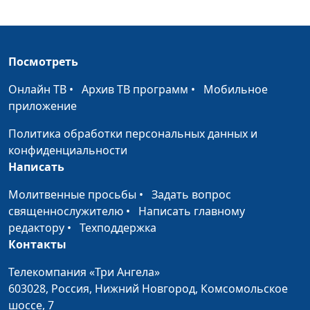
подарок Бога
инструктор ЗОЖ, член Лиги
здоровья нации
Польза зелени для
Станислав Денисенко,
#157
Посмотреть
здоровья
инструктор ЗОЖ, член Лиги
здоровья нации
Онлайн ТВ
•
Архив ТВ программ
•
Мобильное
приложение
Хурма - кладезь
Станислав Денисенко,
#156
витаминов
инструктор ЗОЖ, член Лиги
Политика обработки персональных данных и
здоровья нации
конфиденциальности
Написать
Имбирь -
Станислав Денисенко,
#155
универсальный
Молитвенные просьбы
инструктор ЗОЖ, член Лиги
•
Задать вопрос
лекарь
священнослужителю
•
здоровья нации
Написать главному
редактору
•
Техподдержка
Почему стоит есть
Станислав Денисенко,
#154
Контакты
сельдерей
инструктор ЗОЖ, член Лиги
Телекомпания «Три Ангела»
здоровья нации
603028,
Россия, Нижний Новгород,
Комсомольское
Уникальные
Станислав Денисенко,
#153
шоссе, 7