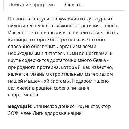
природный
Описание програмы
Скачать
инструктор ЗОЖ, член Лиги
энергетик
здоровья нации
Пшено - это крупа, получаемая из культурных
Лимон вместо
Станислав Денисенко,
#162
видов древнейшего злакового растения - проса.
лекарств
инструктор ЗОЖ, член Лиги
Известно, что первыми его начали возделывать
здоровья нации
китайцы, которые быстро поняли, что оно
способно обеспечить организм всеми
Польза миндаля
Станислав Денисенко,
#161
необходимыми питательными веществами. В
инструктор ЗОЖ, член Лиги
крупе содержится достаточно много белка -
здоровья нации
природного протеина, который, как известно,
является главным строительным материалом
Авокадо -
Станислав Денисенко,
#160
нашей мышечной системы. Недаром пшено
суперполезный
инструктор ЗОЖ, член Лиги
включают в рацион своего питания
фрукт
здоровья нации
спортсменов.
Чем полезны
Станислав Денисенко,
#159
Ведущий
: Станислав Денисенко, инструктор
кокосы
инструктор ЗОЖ, член Лиги
ЗОЖ, член Лиги здоровья нации
здоровья нации
Полезная курага -
Станислав Денисенко,
#158