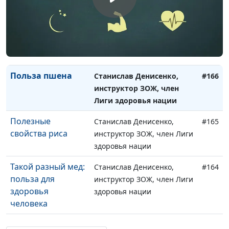
здоровья нации
Тыква для
Станислав Денисенко,
#167
здоровья
инструктор ЗОЖ, член Лиги
человека
здоровья нации
Польза пшена
Станислав Денисенко,
#166
инструктор ЗОЖ, член
Лиги здоровья нации
Полезные
Станислав Денисенко,
#165
свойства риса
инструктор ЗОЖ, член Лиги
здоровья нации
Такой разный мед:
Станислав Денисенко,
#164
польза для
инструктор ЗОЖ, член Лиги
здоровья
здоровья нации
человека
Финики -
Станислав Денисенко,
#163