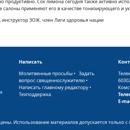
 продуктивно. Сок лимона сегодня также активно испол
 салоны применяют его в качестве тонизирующего и у
Хурма - кладезь
, инструктор ЗОЖ, член Лиги здоровья нации
витаминов
Имбирь -
универсальны
лекарь
Написать
Кон
Почему стоит
•
Молитвенные просьбы
•
Задать
Теле
есть сельдерей
вопрос священнослужителю
•
6030
Написать главному редактору
•
Комс
х
Уникальные
Техподдержка
Теле
свойства курк
E-ma
Капуста -
ены. Использование материалов допускается только с 
королева овощ