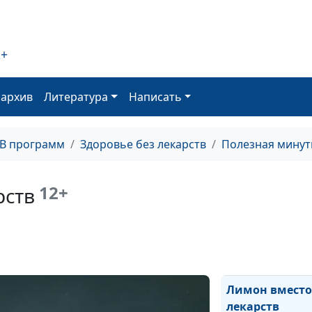
Польза пшена
2+
Полезные
оархив
Литература
Написать
свойства риса
ТВ программ
Здоровье без лекарств
Полезная минут
Такой разный
мед: польза дл
здоровья
12+
рств
человека
Финики -
природный
энергетик
Лимон вместо
лекарств