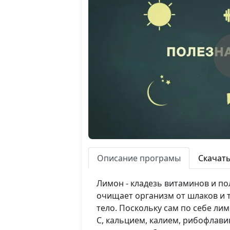
Описание програмы
Скачат
Лимон - кладезь витаминов и п
очищает организм от шлаков и т
тело. Поскольку сам по себе л
С, кальцием, калием, рибофлави