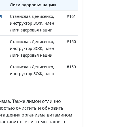
Лиги здоровья нации
я
Станислав Денисенко,
#161
инструктор ЗОЖ, член
Лиги здоровья нации
Станислав Денисенко,
#160
инструктор ЗОЖ, член
Лиги здоровья нации
Станислав Денисенко,
#159
инструктор ЗОЖ, член
Лиги здоровья нации
а -
Станислав Денисенко,
#158
инструктор ЗОЖ, член
изма. Также лимон отлично
Лиги здоровья нации
лностью очистить и обновить
обогащения организма витамином
Станислав Денисенко,
#157
заставит все системы нашего
инструктор ЗОЖ, член