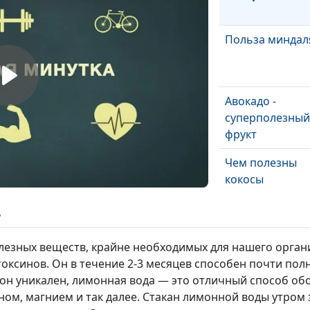
Польза миндал
Авокадо -
суперполезный
фрукт
Чем полезны
кокосы
ь
Полезная кураг
подарок Бога
олезных веществ, крайне необходимых для нашего орган
оксинов. Он в течение 2-3 месяцев способен почти по
имон уникален, лимонная вода — это отличный способ 
Польза зелени
ном, магнием и так далее. Стакан лимонной воды утром 
для здоровья