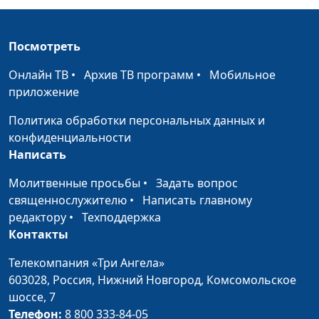
здоровья нации
Кабачок -
Станислав Денисенко,
#151
Посмотреть
целебный овощ
инструктор ЗОЖ, член Лиги
здоровья нации
Онлайн ТВ
•
Архив ТВ программ
•
Мобильное
приложение
Чем полезен
Станислав Денисенко,
#150
чернослив
инструктор ЗОЖ, член Лиги
Политика обработки персональных данных и
здоровья нации
конфиденциальности
Написать
Польза свеклы
Станислав Денисенко,
#149
Молитвенные просьбы
инструктор ЗОЖ, член Лиги
•
Задать вопрос
священнослужителю
•
здоровья нации
Написать главному
редактору
•
Техподдержка
Польза
Павел Меженин,
#148
Контакты
приседаний
инструктор ЗОЖ, мастер
Телекомпания «Три Ангела»
спорта
603028,
Россия, Нижний Новгород,
Комсомольское
Веселая
Павел Меженин,
#147
шоссе, 7
гимнастика
инструктор ЗОЖ, мастер
Телефон:
8 800 333-84-05