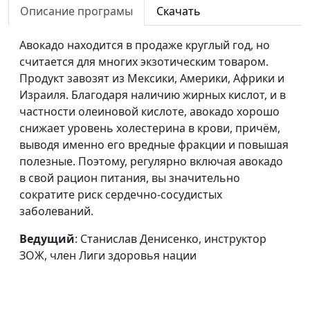
Описание програмы
Скачать
здоровья нации
Хурма - кладезь
Станислав Денисенко,
#156
Авокадо находится в продаже круглый год, но
витаминов
инструктор ЗОЖ, член Лиги
считается для многих экзотическим товаром.
здоровья нации
Продукт завозят из Мексики, Америки, Африки и
Израиля. Благодаря наличию жирных кислот, и в
Имбирь -
Станислав Денисенко,
#155
частности олеиновой кислоте, авокадо хорошо
универсальный
инструктор ЗОЖ, член Лиги
снижает уровень холестерина в крови, причём,
лекарь
здоровья нации
выводя именно его вредные фракции и повышая
полезные. Поэтому, регулярно включая авокадо
Почему стоит есть
Станислав Денисенко,
#154
в свой рацион питания, вы значительно
сельдерей
инструктор ЗОЖ, член Лиги
сократите риск сердечно-сосудистых
здоровья нации
заболеваний.
Уникальные
Станислав Денисенко,
#153
Ведущий
: Станислав Денисенко, инструктор
свойства куркумы
инструктор ЗОЖ, член Лиги
ЗОЖ, член Лиги здоровья нации
здоровья нации
Капуста -
Станислав Денисенко,
#152
королева овощей
инструктор ЗОЖ, член Лиги