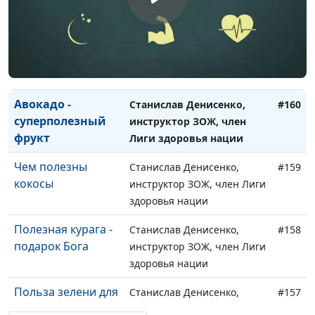
здоровья нации
Польза миндаля
Станислав Денисенко,
#161
инструктор ЗОЖ, член Лиги
здоровья нации
Авокадо -
Станислав Денисенко,
#160
суперполезный
инструктор ЗОЖ, член
фрукт
Лиги здоровья нации
Чем полезны
Станислав Денисенко,
#159
кокосы
инструктор ЗОЖ, член Лиги
здоровья нации
Полезная курага -
Станислав Денисенко,
#158
подарок Бога
инструктор ЗОЖ, член Лиги
здоровья нации
Польза зелени для
Станислав Денисенко,
#157
здоровья
инструктор ЗОЖ, член Лиги