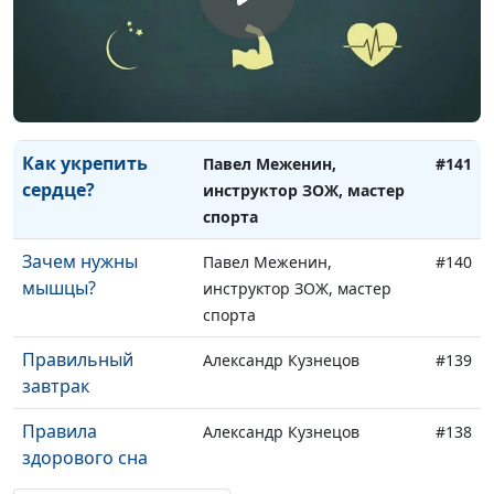
нерв?
спорта
Почему продувает
Павел Меженин,
#142
поясницу?
инструктор ЗОЖ, мастер
спорта
Как укрепить
Павел Меженин,
#141
сердце?
инструктор ЗОЖ, мастер
спорта
Зачем нужны
Павел Меженин,
#140
мышцы?
инструктор ЗОЖ, мастер
спорта
Правильный
Александр Кузнецов
#139
завтрак
Правила
Александр Кузнецов
#138
здорового сна