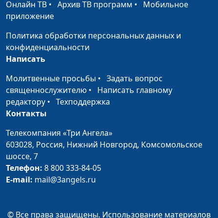
Онлайн ТВ
•
Архив ТВ программ
•
Мобильное
Завтрак для
Андрей Прокопьев, магистр
#132
приложение
сердца
общественного
Политика обработки персональных данных и
здравоохранения
конфиденциальности
Диета против рака
Андрей Прокопьев, магистр
#131
Написать
общественного
Молитвенные просьбы
•
Задать вопрос
здравоохранения
священнослужителю
•
Написать главному
Против астмы и
редактору
•
Техподдержка
Андрей Прокопьев, магистр
#130
экземы
Контакты
общественного
здравоохранения
Телекомпания «Три Ангела»
Мужское
603028,
Россия, Нижний Новгород,
Комсомольское
Андрей Прокопьев, магистр
#129
здоровье
шоссе, 7
общественного
Телефон:
8 800 333-84-05
здравоохранения
E-mail:
mail@3angels.ru
Что препятствует
Андрей Прокопьев, магистр
#128
болезням сердца?
общественного
здравоохранения
© Все права защищены. Использование материалов