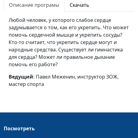
Марихуана
Андрей Прокопьев, магистр
#137
Описание програмы
Скачать
общественного
здравоохранения
Любой человек, у которого слабое сердце
задумывается о том, как его укрепить. Что может
Электронные
Андрей Прокопьев, магистр
#136
помочь сердечной мышце и укрепить сосуды?
сигареты и
общественного
Кто-то считает, что укрепить сердце могут и
кальян: попытка
здравоохранения
народные средства. Существует ли гимнастика
отучить от табака
для сердца? Может ли правильное дыхание
помочь его работе?
Раннее курение -
Андрей Прокопьев, магистр
#135
ранняя смерть
общественного
Ведущий
: Павел Меженин, инструктор ЗОЖ,
здравоохранения
мастер спорта
Кормление
Андрей Прокопьев, магистр
#134
грудью и индекс
общественного
массы тела
здравоохранения
Идеальное
Андрей Прокопьев, магистр
#133
питание
общественного
Посмотреть
здравоохранения