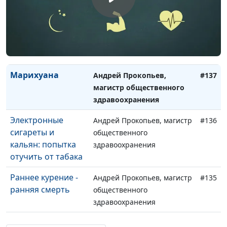
Правильный
Александр Кузнецов
#139
завтрак
Правила
Александр Кузнецов
#138
здорового сна
Марихуана
Андрей Прокопьев,
#137
магистр общественного
здравоохранения
Электронные
Андрей Прокопьев, магистр
#136
сигареты и
общественного
кальян: попытка
здравоохранения
отучить от табака
Раннее курение -
Андрей Прокопьев, магистр
#135
ранняя смерть
общественного
здравоохранения
Кормление
Андрей Прокопьев, магистр
#134