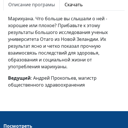
грудью и индекс
Описание програмы
Скачать
общественного
массы тела
здравоохранения
Марихуана. Что больше вы слышали о ней -
Идеальное
Андрей Прокопьев, магистр
#133
хорошее или плохое? Прибавьте к этому
питание
общественного
результаты большого исследования ученых
здравоохранения
университета Отаго из Новой Зеландии. Их
результат ясно и четко показал прочную
Завтрак для
Андрей Прокопьев, магистр
#132
взаимосвязь последствий для здоровья,
сердца
общественного
образования и социальной жизни от
здравоохранения
употребления марихуаны.
Диета против рака
Андрей Прокопьев, магистр
#131
Ведущий
: Андрей Прокопьев, магистр
общественного
общественного здравоохранения
здравоохранения
Против астмы и
Андрей Прокопьев, магистр
#130
экземы
общественного
здравоохранения
Мужское
Андрей Прокопьев, магистр
#129
Посмотреть