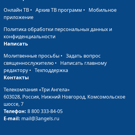
здоровье
общественного
Онлайн ТВ
•
Архив ТВ программ
•
Мобильное
здравоохранения
приложение
Что препятствует
Андрей Прокопьев, магистр
#128
Политика обработки персональных данных и
болезням сердца?
общественного
конфиденциальности
здравоохранения
Написать
Высыпайтесь на
Андрей Прокопьев, магистр
#127
Молитвенные просьбы
•
Задать вопрос
здоровье
общественного
священнослужителю
•
Написать главному
здравоохранения
редактору
•
Техподдержка
Солнце или
Контакты
Андрей Прокопьев, магистр
#126
солярий?
общественного
Телекомпания «Три Ангела»
здравоохранения
603028,
Россия, Нижний Новгород,
Комсомольское
Лучшие методы
шоссе, 7
Андрей Прокопьев, магистр
#125
удержания веса
Телефон:
8 800 333-84-05
общественного
E-mail:
mail@3angels.ru
здравоохранения
Сладкие напитки
Андрей Прокопьев, магистр
#124