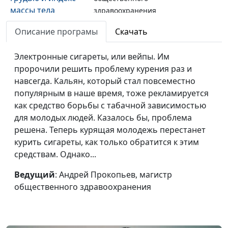
массы тела
здравоохранения
Идеальное
Описание програмы
Скачать
Андрей Прокопьев, магистр
#133
питание
общественного
Электронные сигареты, или вейпы. Им
здравоохранения
пророчили решить проблему курения раз и
Завтрак для
Андрей Прокопьев, магистр
#132
навсегда. Кальян, который стал повсеместно
сердца
общественного
популярным в наше время, тоже рекламируется
здравоохранения
как средство борьбы с табачной зависимостью
для молодых людей. Казалось бы, проблема
Диета против рака
Андрей Прокопьев, магистр
#131
решена. Теперь курящая молодежь перестанет
общественного
курить сигареты, как только обратится к этим
здравоохранения
средствам. Однако...
Против астмы и
Андрей Прокопьев, магистр
#130
Ведущий
: Андрей Прокопьев, магистр
экземы
общественного
общественного здравоохранения
здравоохранения
Мужское
Андрей Прокопьев, магистр
#129
здоровье
общественного