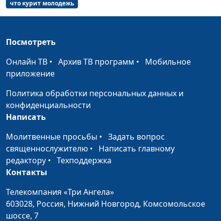
что курит молодежь
здравоохранения
Защита от
Андрей Прокопьев, магистр
#118
слабоумия
общественного
Посмотреть
здравоохранения
Онлайн ТВ
•
Архив ТВ программ
•
Мобильное
Как получать
Андрей Прокопьев, магистр
#117
приложение
меньше травм в
общественного
спорте?
Политика обработки персональных данных и
здравоохранения
конфиденциальности
Красное мясо и
Андрей Прокопьев, магистр
#116
Написать
рак
общественного
Молитвенные просьбы
•
Задать вопрос
здравоохранения
священнослужителю
•
Написать главному
Полезные
Андрей Прокопьев, магистр
#115
редактору
•
Техподдержка
свойства орехов
общественного
Контакты
здравоохранения
Телекомпания «Три Ангела»
Омега 3
Андрей Прокопьев, магистр
#114
603028,
Россия, Нижний Новгород,
Комсомольское
общественного
шоссе, 7