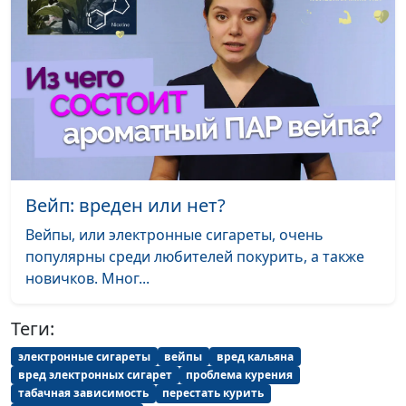
здравоохранения
Современные
Андрей Прокопьев, магистр
#123
зависимости
общественного
здравоохранения
Сердечные
Андрей Прокопьев, магистр
#122
заболевания у
общественного
детей
здравоохранения
Вейп: вреден или нет?
Полезные
Андрей Прокопьев, магистр
#121
привычки
общественного
Вейпы, или электронные сигареты, очень
здравоохранения
популярны среди любителей покурить, а также
новичков. Мног...
Воздержание
Андрей Прокопьев, магистр
#120
общественного
Теги:
здравоохранения
электронные сигареты
вейпы
вред кальяна
Профилактика
Андрей Прокопьев, магистр
#119
вред электронных сигарет
проблема курения
падений
табачная зависимость
перестать курить
общественного