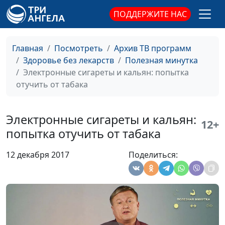
здорового
инструктор ЗОЖ, мастер
позвоночника
спорта
ПОДДЕРЖИТЕ НАС
Как лечить
Павел Меженин,
#143
седалищный
инструктор ЗОЖ, мастер
Главная
Посмотреть
Архив ТВ программ
нерв?
спорта
Здоровье без лекарств
Полезная минутка
Электронные сигареты и кальян: попытка
Почему продувает
Павел Меженин,
#142
отучить от табака
поясницу?
инструктор ЗОЖ, мастер
спорта
Электронные сигареты и кальян:
12+
Как укрепить
Павел Меженин,
#141
попытка отучить от табака
сердце?
инструктор ЗОЖ, мастер
спорта
12 декабря 2017
Поделиться:
Зачем нужны
Павел Меженин,
#140
мышцы?
инструктор ЗОЖ, мастер
спорта
Правильный
Александр Кузнецов
#139
завтрак