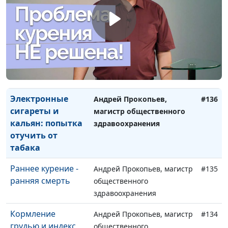
Правила
Александр Кузнецов
#138
здорового сна
Марихуана
Андрей Прокопьев, магистр
#137
общественного
здравоохранения
Электронные
Андрей Прокопьев,
#136
сигареты и
магистр общественного
кальян: попытка
здравоохранения
отучить от
табака
Раннее курение -
Андрей Прокопьев, магистр
#135
ранняя смерть
общественного
здравоохранения
Кормление
Андрей Прокопьев, магистр
#134
грудью и индекс
общественного