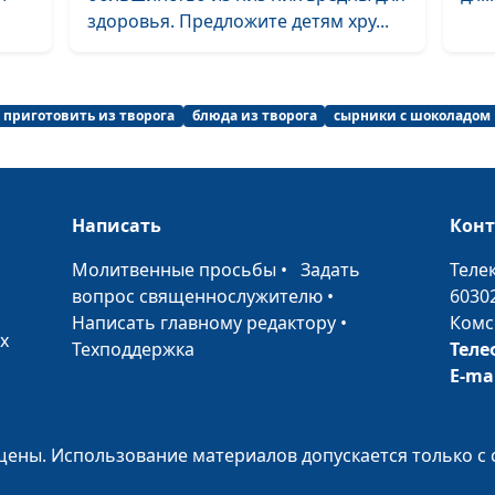
здоровья. Предложите детям хру...
 приготовить из творога
блюда из творога
сырники с шоколадом
Написать
Кон
•
Молитвенные просьбы
•
Задать
Теле
вопрос священнослужителю
•
6030
Написать главному редактору
•
Комс
х
Техподдержка
Теле
E-ma
ены. Использование материалов допускается только с 