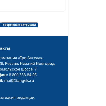
творожные ватрушки
такты
компания «Три Ангела»
28,
Россия, Нижний Новгород,
омольское шоссе, 7
фон:
8 800 333-84-05
il:
mail@3angels.ru
согласия редакции.