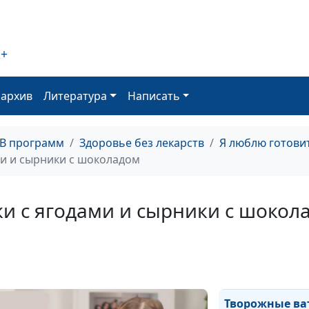
Сладкие и сол
2+
Морковная зап
оархив
Литература
Написать
яблочные дран
Тыквенный суп
палочки
ТВ программ
Здоровье без лекарств
Я люблю готови
и и сырники с шоколадом
Яичные маффин
и с ягодами и сырники с шокол
Банановый хле
фондан
Соус "Песто" и 
ингредиентов
Творожные ва