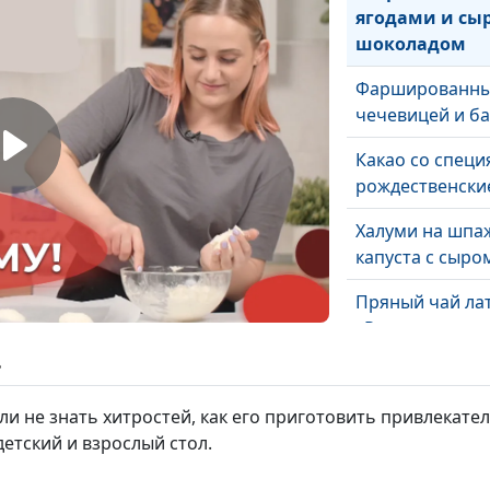
ягодами и сы
шоколадом
Фаршированны
чечевицей и ба
Какао со специ
рождественские
Халуми на шпаж
капуста с сыро
Пряный чай лат
«Рождественск
ь
Сырный и грибн
минут
ли не знать хитростей, как его приготовить привлекател
етский и взрослый стол.
Быстрый завтра
овсянка и гран