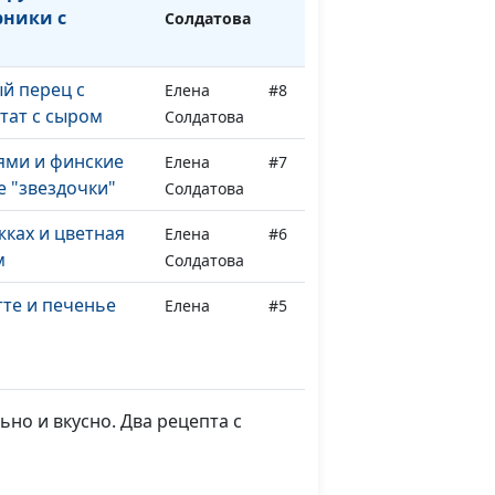
рники с
Солдатова
й перец с
Елена
#8
тат с сыром
Солдатова
ями и финские
Елена
#7
 "звездочки"
Солдатова
ках и цветная
Елена
#6
м
Солдатова
те и печенье
Елена
#5
ие трости»
Солдатова
ой супы за 30
Елена
#4
Солдатова
ьно и вкусно. Два рецепта с
к: ленивая
Елена
#3
ола
Солдатова