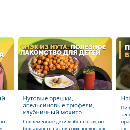
ый
Нутовые орешки,
На
апельсиновые трюфели,
Пир
клубничный мохито
тес
ант
Современные дети любят снэки, но
пра
и
большинство из низ них вредны для
дл...