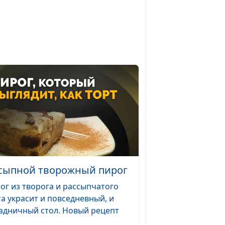
сыпной творожный пирог
ог из творога и рассыпчатого
та украсит и повседневный, и
здничный стол. Новый рецепт