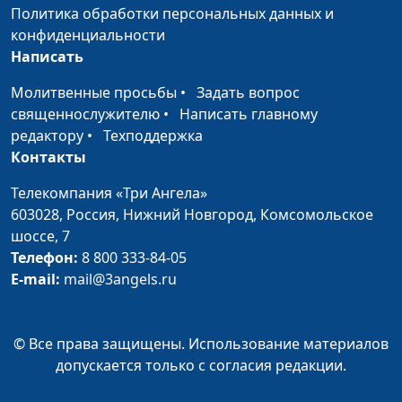
Планирование
Политика обработки персональных данных и
Ирина Остапенко,
#205
питания
конфиденциальности
инструктор ЗОЖ
Написать
Натуральные
Ирина Остапенко,
#204
Молитвенные просьбы
•
Задать вопрос
энергетические
инструктор ЗОЖ
священнослужителю
•
Написать главному
напитки
редактору
•
Техподдержка
Растительное
Ирина Остапенко,
#203
Контакты
молоко
инструктор ЗОЖ
Телекомпания «Три Ангела»
Ожирение у
Ирина Остапенко,
#202
603028,
Россия, Нижний Новгород,
Комсомольское
детей
инструктор ЗОЖ
шоссе, 7
Телефон:
8 800 333-84-05
Как достичь
Ирина Остапенко,
#201
E-mail:
mail@3angels.ru
идеального веса
инструктор ЗОЖ
Польза льняного
Ирина Остапенко,
#200
© Все права защищены. Использование материалов
семени
инструктор ЗОЖ
допускается только с согласия редакции.
Сладкие
Ирина Остапенко,
#199