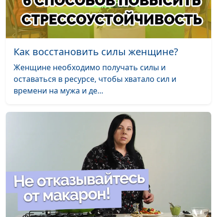
продуктов
модификации образа жизни
разных цветов
и немедикаментозному
оздоровлению
Как восстановить силы женщине?
Что можно
Ирина Остапенко,
#217
проращивать?
инструктор ЗОЖ
Женщине необходимо получать силы и
оставаться в ресурсе, чтобы хватало сил и
Как получить
Ирина Остапенко,
#216
времени на мужа и де...
проростки
инструктор ЗОЖ
Чем полезны
Ирина Остапенко,
#215
пророщенные
инструктор ЗОЖ
зерна?
Вред жареного
Ирина Остапенко,
#214
инструктор ЗОЖ
Польза ржи
Ирина Остапенко,
#213
инструктор ЗОЖ