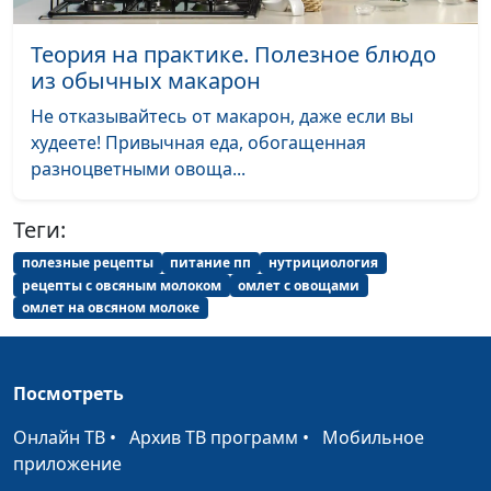
Польза гречки
Ирина Остапенко,
#212
инструктор ЗОЖ
Теория на практике. Полезное блюдо
из обычных макарон
Съедобные травы
Ирина Остапенко,
#211
инструктор ЗОЖ
Не отказывайтесь от макарон, даже если вы
худеете! Привычная еда, обогащенная
Воспаление
Ирина Остапенко,
#210
разноцветными овоща...
мочевого пузыря
инструктор ЗОЖ
Воспаление
Ирина Остапенко,
#209
Теги:
почек
инструктор ЗОЖ
полезные рецепты
питание пп
нутрициология
рецепты с овсяным молоком
омлет с овощами
Лечение водой с
Ирина Остапенко,
#208
омлет на овсяном молоке
помощью ванны
инструктор ЗОЖ
Как париться в
Ирина Остапенко,
#207
бане
инструктор ЗОЖ
Посмотреть
Польза русской
Онлайн ТВ
•
Архив ТВ программ
•
Мобильное
Ирина Остапенко,
#206
бани
приложение
инструктор ЗОЖ