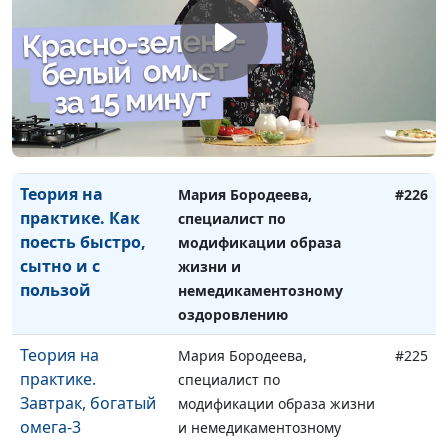
оздоровлению
Теория на
Мария Бородеева,
#227
практике. Как
специалист по
перейти на более
модификации образа жизни
полезные
и немедикаментозному
десерты
оздоровлению
Теория на
Мария Бородеева,
#226
практике. Как
специалист по
поесть быстро,
модификации образа
сытно и с
жизни и
пользой
немедикаментозному
оздоровлению
Теория на
Мария Бородеева,
#225
практике.
специалист по
Завтрак, богатый
модификации образа жизни
омега-3
и немедикаментозному