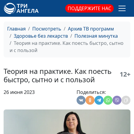
здоровья
модификации образа жизни
ПОДДЕРЖИТЕ НАС
и немедикаментозному
оздоровлению
Проростки и
Мария Бородеева,
#230
Главная
Посмотреть
Архив ТВ программ
микрозелень
специалист по
Здоровье без лекарств
Полезная минутка
брокколи для
модификации образа жизни
Теория на практике. Как поесть быстро, сытно
профилактики
и немедикаментозному
и с пользой
рака
оздоровлению
Источники
Мария Бородеева,
#229
Теория на практике. Как поесть
12+
омега-3
специалист по
быстро, сытно и с пользой
модификации образа жизни
и немедикаментозному
26 июня 2023
Поделиться:
оздоровлению
Польза авокадо
Мария Бородеева,
#228
специалист по
модификации образа жизни
и немедикаментозному