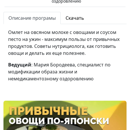
оздоровлению
Теория на
Мария Бородеева,
#224
Описание програмы
Скачать
практике. Ягоды
специалист по
каждый день
модификации образа жизни
Омлет на овсяном молоке с овощами и соусом
и немедикаментозному
песто на ужин - максимум пользы от привычных
оздоровлению
продуктов. Советы нутрициолога, как готовить
Теория на
овощи и делать их еще полезнее.
Мария Бородеева,
#223
практике.
специалист по
Ведущий
: Мария Бородеева, специалист по
Сладкие
модификации образа жизни
модификации образа жизни и
конфетки без
и немедикаментозному
немедикаментозному оздоровлению
сахара
оздоровлению
Теория на
Мария Бородеева,
#222
практике. Оладьи
специалист по
без глютена
модификации образа жизни
и немедикаментозному
оздоровлению