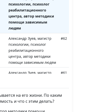
психологии, психолог
реабилитационного
центра, автор методики
помощи зависимым
людям
Александр Зуев, магистр
#62
психологии, психолог
реабилитационного
центра, автор методики
помощи зависимым людям
Александр Зуев, магистр
#61
то
психологии, психолог
реабилитационного
центра, автор методики
вается на его жизни. По каким
помощи зависимым людям
мость и что с этим делать?
Александр Зуев, магистр
#60
автор методики помощи