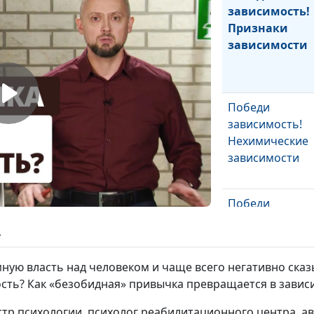
зависимость!
Признаки
зависимости
Победи
зависимость!
Нехимические
зависимости
Победи
зависимость! К
ь
такой
зависимый?
ую власть над человеком и чаще всего негативно сказы
ть? Как «безобидная» привычка превращается в зависи
Победи
гистр психологии, психолог реабилитационного центра, 