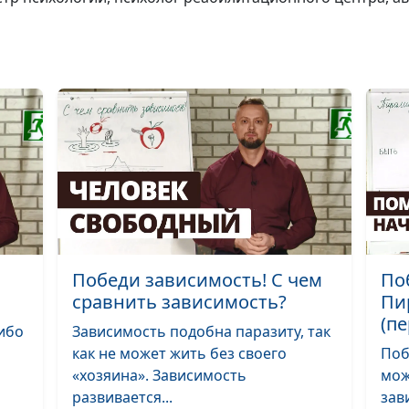
зависимость! С
чем сравнить
зависимость?
Победи
зависимость! А
можно ли ее
победить?
Я смогу бросит
пить! Выход из
алкогольной
Победи зависимость! С чем
По
зависимости
сравнить зависимость?
Пи
(пе
ибо
Зависимость подобна паразиту, так
как не может жить без своего
Поб
Я смогу бросит
«хозяина». Зависимость
мож
пить! Развитие
развивается...
зав
навыков