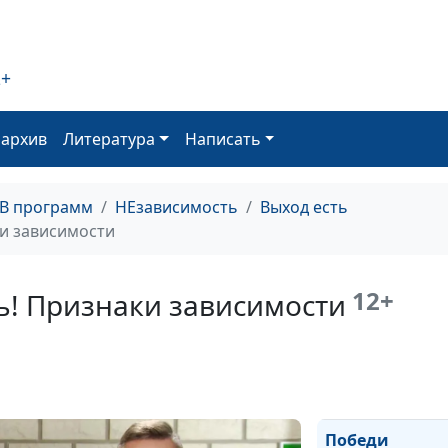
Победи
зависимость!
2+
Созависимость
оархив
Литература
Написать
Победи
зависимость!
ТВ программ
НЕзависимость
Выход есть
Причины
и зависимости
зависимого
поведения
12+
ь! Признаки зависимости
Победи
зависимость! К
формируется
зависимость
Победи