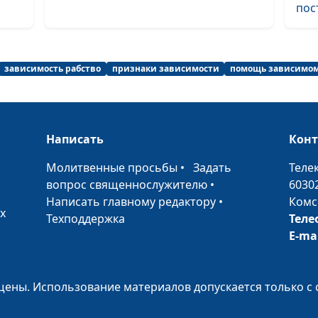
пос
общения
Я смогу бросит
зависимость рабство
признаки зависимости
помощь зависимо
пить! Духовная
поддержка
Написать
Кон
Я смогу бросит
•
Молитвенные просьбы
•
Задать
Теле
пить! Вода и
вопрос священнослужителю
•
6030
физическая
Написать главному редактору
•
Комс
активность пр
х
Техподдержка
Теле
алкоголизме
E-ma
Я смогу бросит
пить! Период
восстановлени
ены. Использование материалов допускается только с 
сил