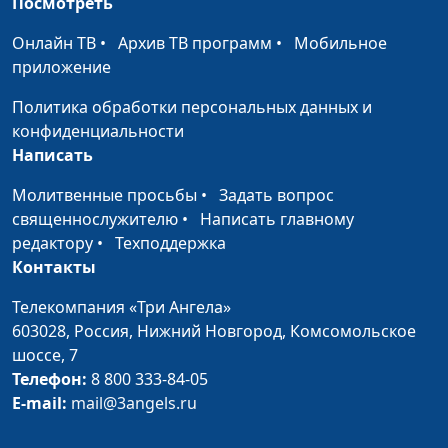
Посмотреть
Я смогу бросить
Сергей Смирнов,
#49
пить! Признать
руководитель социальных
Онлайн ТВ
•
Архив ТВ программ
•
Мобильное
проблему
проектов «За здоровый образ
приложение
жизни», член Лиги здоровья
нации
Политика обработки персональных данных и
конфиденциальности
Я смогу бросить
Сергей Смирнов,
#48
Написать
пить! Лучше и не
руководитель социальных
начинать
Молитвенные просьбы
•
Задать вопрос
проектов «За здоровый образ
священнослужителю
•
Написать главному
жизни», член Лиги здоровья
редактору
•
Техподдержка
нации
Контакты
Я смогу бросить
Сергей Смирнов,
#47
пить! Мифы о
Телекомпания «Три Ангела»
руководитель социальных
вине
603028,
Россия, Нижний Новгород,
Комсомольское
проектов «За здоровый образ
шоссе, 7
жизни», член Лиги здоровья
Телефон:
8 800 333-84-05
нации
E-mail:
mail@3angels.ru
Я смогу бросить
Сергей Смирнов,
#46
пить! Печень и
руководитель социальных