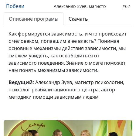
Победи
Александр Зуев, магистр
#62
зависимость!
психологии, психолог
Описание програмы
Скачать
Нехимические
реабилитационного центра,
зависимости
автор методики помощи
Как формируется зависимость, и что происходит
зависимым людям
с человеком, попавшим в ее власть? Понимая
Победи
основные механизмы действия зависимости, мы
Александр Зуев, магистр
#61
зависимость! Кто
сможем увидеть, как освободиться от
психологии, психолог
такой
зависимого поведения. Знание о мозге поможет
реабилитационного центра,
зависимый?
нам понять механизмы зависимости.
автор методики помощи
зависимым людям
Ведущий
: Александр Зуев, магистр психологии,
Победи
психолог реабилитационного центра, автор
Александр Зуев, магистр
#60
зависимость! С
методики помощи зависимым людям
психологии, психолог
чем сравнить
реабилитационного центра,
зависимость?
автор методики помощи
зависимым людям
Победи
Александр Зуев, магистр
#59