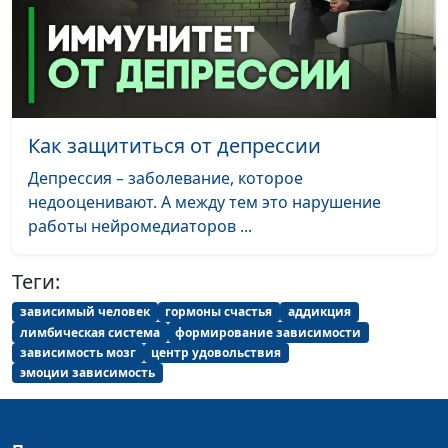
нации
Я смогу бросить
Сергей Смирнов,
#52
пить!
руководитель социальных
Антиалкогольная
проектов «За здоровый образ
диета
жизни», член Лиги здоровья
Как защититься от депрессии
нации
Депрессия – заболевание, которое
Я смогу бросить
Сергей Смирнов,
#51
недооценивают. А между тем это нарушение
пить! Я и
руководитель социальных
работы нейромедиаторов ...
компания
проектов «За здоровый образ
жизни», член Лиги здоровья
Теги:
нации
зависимый человек
гормоны счастья
аддикция
Я смогу бросить
Сергей Смирнов,
#50
лимбическая система
формирование зависимости
пить! Полная
руководитель социальных
зависимость мозг
центр удовольствия
уверенность в
проектов «За здоровый образ
эмоции зависимость
победе
жизни», член Лиги здоровья
нации