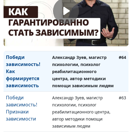
зависимым людям
Победи
Александр Зуев, магистр
#65
зависимость!
психологии, психолог
Причины
реабилитационного центра,
зависимого
автор методики помощи
поведения
зависимым людям
Победи
Александр Зуев, магистр
#64
зависимость!
психологии, психолог
Как
реабилитационного
формируется
центра, автор методики
зависимость
помощи зависимым людям
Победи
Александр Зуев, магистр
#63
зависимость!
психологии, психолог
Признаки
реабилитационного центра,
зависимости
автор методики помощи
зависимым людям