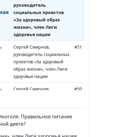
руководитель
ная
социальных проектов
«За здоровый образ
жизни», член Лиги
здоровья нации
ь
Сергей Смирнов,
#51
руководитель социальных
проектов «За здоровый
образ жизни», член Лиги
здоровья нации
ь
Сергей Смирнов,
#50
руководитель социальных
проектов «За здоровый
образ жизни», член Лиги
алкоголя. Правильное питание
здоровья нации
ной диете?
ь
Сергей Смирнов,
#49
зни», член Лиги здоровья нации