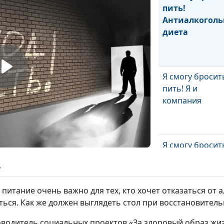
пить!
Антиалкоголь
диета
Я смогу бросит
пить! Я и
компания
Я смогу бросит
пить! Полная
ь
уверенность в
победе
питание очень важно для тех, кто хочет отказаться от 
ься. Как же должен выглядеть стол при восстановитель
Я смогу бросит
ководитель социальных проектов «За здоровый образ жи