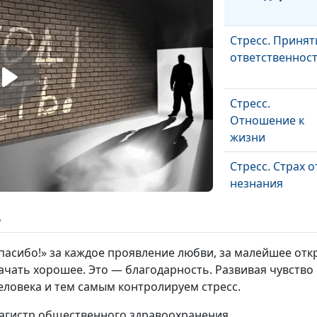
Стресс. Принят
ответственнос
Стресс.
Отношение к
жизни
Стресс. Страх о
незнания
ь
Стресс.
Созерцание и
пасибо!» за каждое проявление любви, за малейшее откр
размышления
рачать хорошее. Это — благодарность. Развивая чувств
еловека и тем самым контролируем стресс.
Стресс.
Уединение
магистр общественного здравоохранения