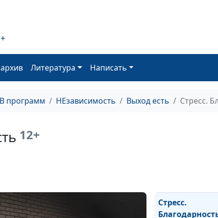
Стресс. Права 
2+
справедливое
отношение
оархив
Литература
Написать
Стресс. Права 
обязанности
ТВ программ
НЕзависимость
Выход есть
Стресс. Б
Стресс.
Сортировка
12+
сть
раздражителей
Стресс. Послан
со смыслом
Стресс.
Благодарност