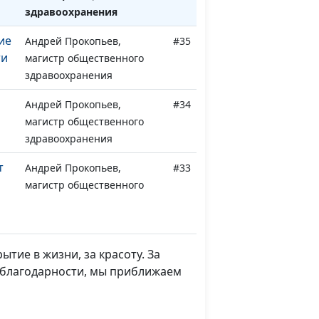
здравоохранения
ие
Андрей Прокопьев,
#35
ти
магистр общественного
здравоохранения
Андрей Прокопьев,
#34
магистр общественного
здравоохранения
т
Андрей Прокопьев,
#33
магистр общественного
здравоохранения
Андрей Прокопьев,
#32
магистр общественного
ытие в жизни, за красоту. За
здравоохранения
о благодарности, мы приближаем
Андрей Прокопьев,
#31
магистр общественного