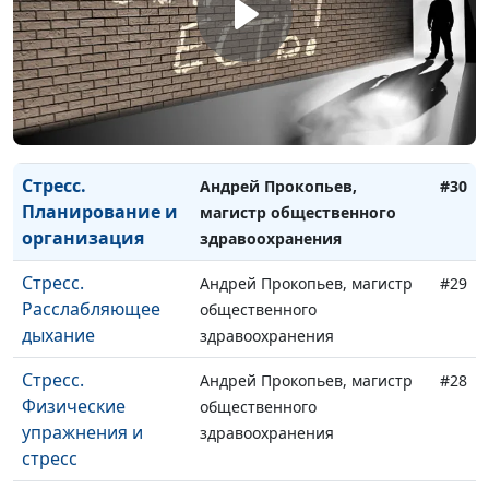
Созерцание и
общественного
размышления
здравоохранения
Стресс. Уединение
Андрей Прокопьев, магистр
#31
общественного
здравоохранения
Стресс.
Андрей Прокопьев,
#30
Планирование и
магистр общественного
организация
здравоохранения
Стресс.
Андрей Прокопьев, магистр
#29
Расслабляющее
общественного
дыхание
здравоохранения
Стресс.
Андрей Прокопьев, магистр
#28
Физические
общественного
упражнения и
здравоохранения
стресс