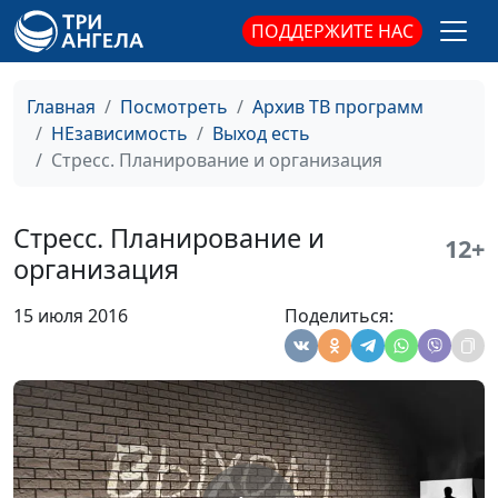
со смыслом
общественного
ПОДДЕРЖИТЕ НАС
здравоохранения
Стресс.
Андрей Прокопьев, магистр
#36
Главная
Посмотреть
Архив ТВ программ
Благодарность
общественного
НЕзависимость
Выход есть
здравоохранения
Стресс. Планирование и организация
Стресс. Принятие
Андрей Прокопьев, магистр
#35
ответственности
общественного
Стресс. Планирование и
12+
здравоохранения
организация
Стресс.
Андрей Прокопьев, магистр
#34
15 июля 2016
Поделиться:
Отношение к
общественного
жизни
здравоохранения
Стресс. Страх от
Андрей Прокопьев, магистр
#33
незнания
общественного
здравоохранения
Стресс.
Андрей Прокопьев, магистр
#32