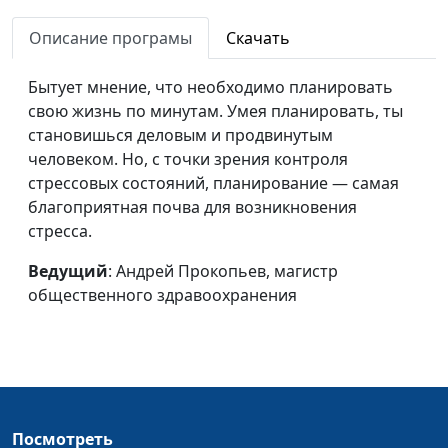
Стресс. Сахарная
Андрей Прокопьев, магистр
#27
депрессия
Описание програмы
Скачать
общественного
здравоохранения
Бытует мнение, что необходимо планировать
Стресс. Питание
Андрей Прокопьев, магистр
#26
свою жизнь по минутам. Умея планировать, ты
как основа
общественного
становишься деловым и продвинутым
управления
здравоохранения
человеком. Но, с точки зрения контроля
стрессом
стрессовых состояний, планирование — самая
благоприятная почва для возникновения
Стресс. Как
Андрей Прокопьев, магистр
#25
стресса.
повысить уровень
общественного
мелатонина
здравоохранения
Ведущий
: Андрей Прокопьев, магистр
общественного здравоохранения
Стресс. Гормон,
Андрей Прокопьев, магистр
#24
контролирующий
общественного
стресс
здравоохранения
Стресс. Пагубное
Андрей Прокопьев, магистр
#23
влияние скуки
общественного
Посмотреть
здравоохранения