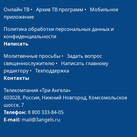
Онлайн ТВ
•
Архив ТВ программ
•
Мобильное
Стресс.
Андрей Прокопьев, магистр
#22
приложение
Положительный
общественного
стресс — что это?
здравоохранения
Политика обработки персональных данных и
конфиденциальности
Стресс. Природа
Андрей Прокопьев, магистр
#21
Написать
стресса
общественного
здравоохранения
Молитвенные просьбы
•
Задать вопрос
священнослужителю
•
Написать главному
Бросаем курить.
Андрей Прокопьев, магистр
#20
редактору
•
Техподдержка
Достойные звания
общественного
Контакты
победителя
здравоохранения
Телекомпания «Три Ангела»
Бросаем курить.
Андрей Прокопьев, магистр
#19
603028,
Россия, Нижний Новгород,
Комсомольское
Помогая другим
общественного
шоссе, 7
— помогаешь
здравоохранения
Телефон:
8 800 333-84-05
себе
E-mail:
mail@3angels.ru
Бросаем курить.
Андрей Прокопьев, магистр
#18
Не дай загнать
общественного