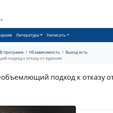
Важная роль в
Бросаем курить
2+
Отказ от алког
оархив
Литература
Написать
Бросаем курить
Опасная дружб
ТВ программ
НЕзависимость
Выход есть
кофеином
ий подход к отказу от курения
Бросаем курить
Регулярная
еобъемлющий подход к отказу о
физическая
активность
Бросаем курить
Дышите свобо