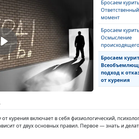
Бросаем курить
Ответственный
момент
Бросаем курить
Осмысление
происходящег
Бросаем курит
Всеобъемлю
подход к отка
от курения
ь
 от курения включает в себя физиологический, психоло
зависит от двух основных правил. Первое — знать и дел