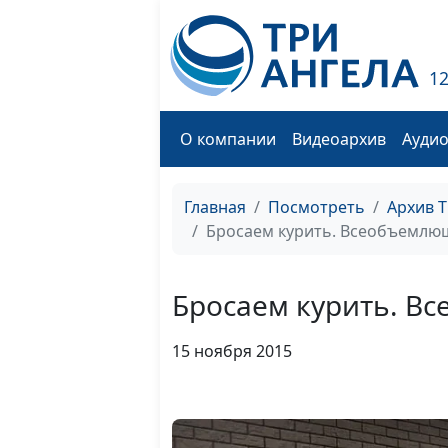
1
О компании
Видеоархив
Ауди
Главная
Посмотреть
Архив 
Бросаем курить. Всеобъемлющ
Бросаем курить. Вс
15 ноября 2015