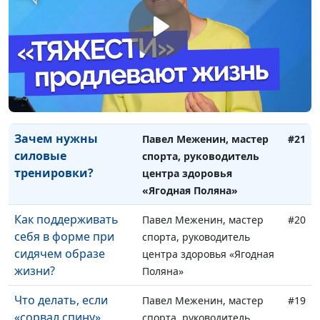
растяжку?
центра здоровья «Ягодная
Поляна»
Как уменьшить
Павел Меженин, мастер
#22
боль в мышцах
спорта, руководитель
после физической
центра здоровья «Ягодная
нагрузки?
Поляна»
Зачем нужны
Павел Меженин, мастер
#21
силовые
спорта, руководитель
тренировки?
центра здоровья
«Ягодная Поляна»
Как поддерживать
Павел Меженин, мастер
#20
себя в форме при
спорта, руководитель
сидячем образе
центра здоровья «Ягодная
жизни?
Поляна»
Что делать, если
Павел Меженин, мастер
#19
«сорвал спину»
спорта, руководитель