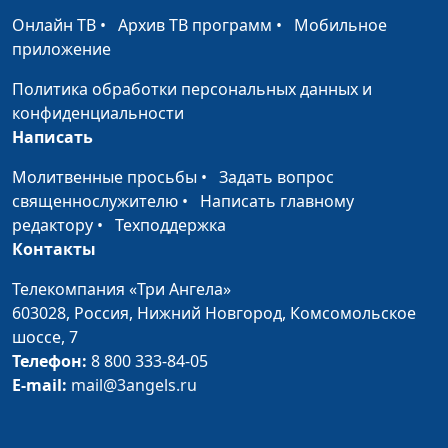
немедикаментозному
Онлайн ТВ
•
Архив ТВ программ
•
Мобильное
оздоровлению
приложение
Может ли быть
Мария Бородеева,
#11
Политика обработки персональных данных и
инсульт из-за
специалист по
конфиденциальности
неправильного
модификации образа
Написать
питания?
жизни и
немедикаментозному
Молитвенные просьбы
•
Задать вопрос
оздоровлению
священнослужителю
•
Написать главному
редактору
•
Техподдержка
Как понять, что
Мария Бородеева,
#10
Контакты
пора чистить
специалист по
организм
модификации образа
Телекомпания «Три Ангела»
жизни и
603028,
Россия, Нижний Новгород,
Комсомольское
немедикаментозному
шоссе, 7
оздоровлению
Телефон:
8 800 333-84-05
E-mail:
mail@3angels.ru
Могут ли
Мария Бородеева,
#9
образовываться
специалист по
раковые клетки из-
модификации образа