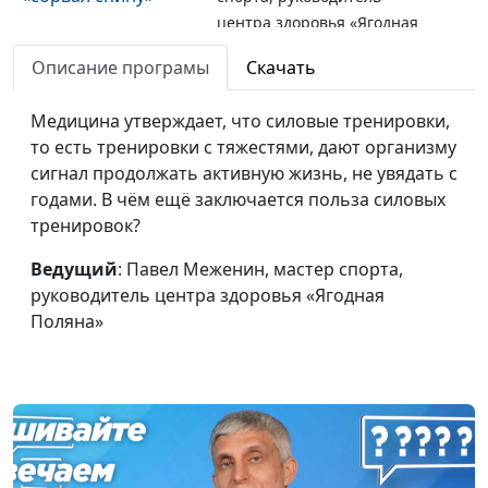
центра здоровья «Ягодная
Поляна»
Описание програмы
Скачать
Как сохранить
Павел Меженин, мастер
#18
колени здоровыми
Медицина утверждает, что силовые тренировки,
спорта, руководитель
то есть тренировки с тяжестями, дают организму
центра здоровья «Ягодная
сигнал продолжать активную жизнь, не увядать с
Поляна»
годами. В чём ещё заключается польза силовых
Когда появятся
Павел Меженин, мастер
#17
тренировок?
кубики, если качать
спорта, руководитель
пресс каждый день?
Ведущий
: Павел Меженин, мастер спорта,
центра здоровья «Ягодная
руководитель центра здоровья «Ягодная
Поляна»
Поляна»
Перестал ходить в
Павел Меженин, мастер
#16
зал — форма
спорта, руководитель
сохранится?
центра здоровья «Ягодная
Поляна»
Как быстро
Павел Меженин, мастер
#15
накачать мышцы?