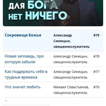
Мифы в благовестии
Александр Синицын,
#81
священнослужитель
Вникай в себя и в
Александр Синицын,
#80
ученье
священнослужитель
Сокровище Божье
Александр
#79
Синицын,
священнослужитель
Новая заповедь, про
Александр Синицын,
#78
которую забыли
священнослужитель
Как поддержать себя в
Александр Синицын,
#77
трудные времена
священнослужитель
Что значит любить
Михаил Севастьянов,
#76
священнослужитель
Я не хочу жертвовать
Александр Синицын,
#75