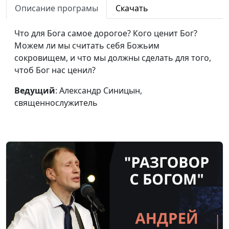
деньги
священнослужитель
Описание програмы
Скачать
Я не хочу
Александр Синицын,
#74
Что для Бога самое дорогое? Кого ценит Бог?
благовествовать
священнослужитель
Можем ли мы считать себя Божьим
сокровищем, и что мы должны сделать для того,
Почему молодые люди
Александр Синицын,
#73
чтоб Бог нас ценил?
уходят из церкви
священнослужитель
Ведущий
: Александр Синицын,
Я не хочу читать
Александр Синицын,
#72
священнослужитель
Библию
священнослужитель
Я не хочу молиться
Александр Синицын,
#71
священнослужитель
Чем заполнить
Александр Синицын,
#70
внутреннюю пустоту
священнослужитель
Движущая сила моей
Александр Синицын,
#69
жизни
священнослужитель
Пасха: смерть,
Виталий Киссер,
#68