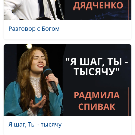
прошедшая мимо
священнослужитель
Я сомневаюсь. Это
Александр Синицын,
#67
плохо?
священнослужитель
Разговор с Богом
Библейское понимание
Александр Синицын,
#66
веры
священнослужитель
Последний кризис:
Дмитрий Булатов,
#65
бодрствуйте и
священнослужитель
молитесь
Не оставляйте
Виталий Киссер,
#64
собраний ваших: зачем
священнослужитель
ходить в церковь?
Как стать свободным
Виталий Киссер,
#63
во Христе?
священнослужитель
Я шаг, Ты - тысячу
Как исправить
Виталий Киссер,
#62