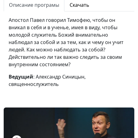
священнослужитель
Описание програмы
Скачать
Я не хочу жертвовать
Александр Синицын,
#75
Апостол Павел говорил Тимофею, чтобы он
деньги
священнослужитель
вникал в себя и в ученье, имея в виду, чтобы
молодой служитель Божий внимательно
Я не хочу
Александр Синицын,
#74
наблюдал за собой и за тем, как и чему он учит
благовествовать
священнослужитель
людей. Как можно наблюдать за собой?
Почему молодые люди
Александр Синицын,
#73
Действительно ли так важно следить за своим
уходят из церкви
священнослужитель
внутренним состоянием?
Я не хочу читать
Александр Синицын,
#72
Ведущий
: Александр Синицын,
Библию
священнослужитель
священнослужитель
Я не хочу молиться
Александр Синицын,
#71
священнослужитель
Чем заполнить
Александр Синицын,
#70
внутреннюю пустоту
священнослужитель
Движущая сила моей
Александр Синицын,
#69