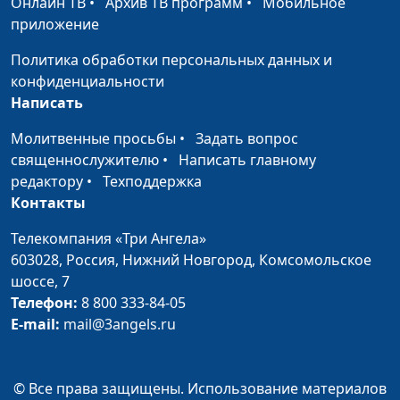
Онлайн ТВ
•
Архив ТВ программ
•
Мобильное
во Христе?
священнослужитель
приложение
Как исправить
Виталий Киссер,
#62
Политика обработки персональных данных и
неисправимого
священнослужитель
конфиденциальности
Вечеря Господня: что с
Виталий Киссер,
#61
Написать
твоей верой?
священнослужитель
Молитвенные просьбы
•
Задать вопрос
Я и христианская
Виталий Киссер,
#60
священнослужителю
•
Написать главному
церковь
священнослужитель
редактору
•
Техподдержка
Контакты
Моя самооценка и Бог
Виталий Киссер,
#59
священнослужитель
Телекомпания «Три Ангела»
603028,
Россия, Нижний Новгород,
Комсомольское
Духовные взлёты и
Виталий Киссер,
#58
шоссе, 7
падения
священнослужитель
Телефон:
8 800 333-84-05
E-mail:
mail@3angels.ru
Закон и правда.
Виталий Киссер,
#57
Благодать и истина
священнослужитель
© Все права защищены. Использование материалов
Люди, воскрешённые
Виталий Киссер,
#56