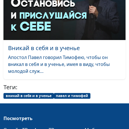
жизни
священнослужитель
Пасха: смерть,
Виталий Киссер,
#68
прошедшая мимо
священнослужитель
Я сомневаюсь. Это
Александр Синицын,
#67
плохо?
священнослужитель
Вникай в себя и в ученье
Библейское понимание
Александр Синицын,
#66
Апостол Павел говорил Тимофею, чтобы он
веры
священнослужитель
вникал в себя и в ученье, имея в виду, чтобы
молодой служ...
Последний кризис:
Дмитрий Булатов,
#65
бодрствуйте и
священнослужитель
молитесь
Теги:
вникай в себя и в ученье
павел и тимофей
Не оставляйте
Виталий Киссер,
#64
собраний ваших: зачем
священнослужитель
ходить в церковь?
Посмотреть
Как стать свободным
Виталий Киссер,
#63