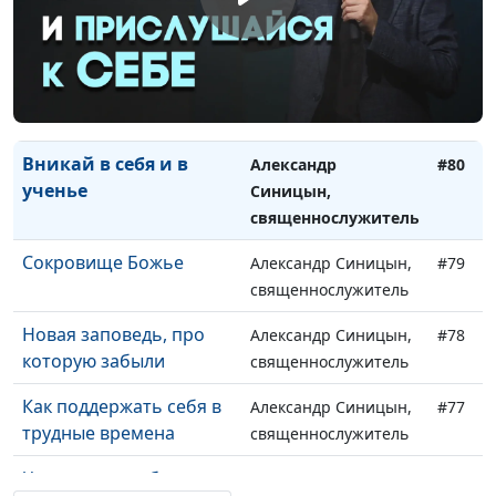
Не будьте никому
Александр Синицын,
#82
должны, кроме...
священнослужитель
Мифы в благовестии
Александр Синицын,
#81
священнослужитель
Вникай в себя и в
Александр
#80
ученье
Синицын,
священнослужитель
Сокровище Божье
Александр Синицын,
#79
священнослужитель
Новая заповедь, про
Александр Синицын,
#78
которую забыли
священнослужитель
Как поддержать себя в
Александр Синицын,
#77
трудные времена
священнослужитель
Что значит любить
Михаил Севастьянов,
#76